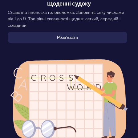
Щоденні судоку
Славетна японська головоломка. Заповніть сітку числами
від 1 до 9. Три рівні складності щодня: легкий, середній і
складний.
Розвʼязати