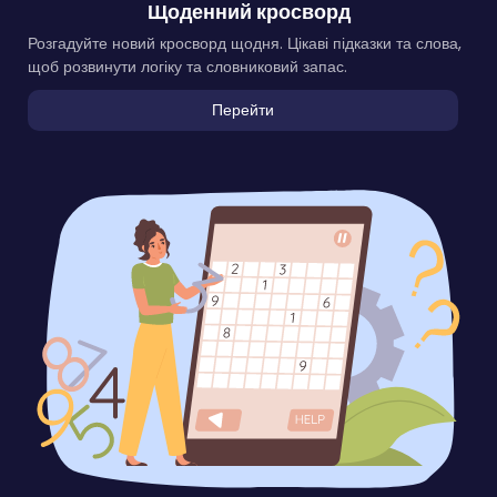
Щоденний кросворд
Розгадуйте новий кросворд щодня. Цікаві підказки та слова,
щоб розвинути логіку та словниковий запас.
Перейти