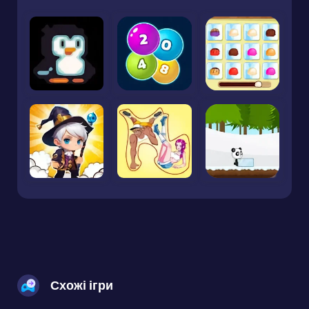
Схожі ігри