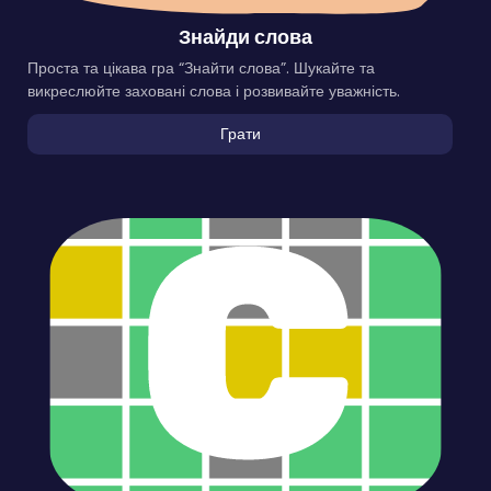
Знайди слова
Проста та цікава гра “Знайти слова”. Шукайте та
викреслюйте заховані слова і розвивайте уважність.
Грати