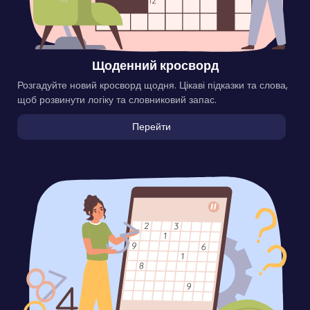
Щоденний кросворд
Розгадуйте новий кросворд щодня. Цікаві підказки та слова,
щоб розвинути логіку та словниковий запас.
Перейти