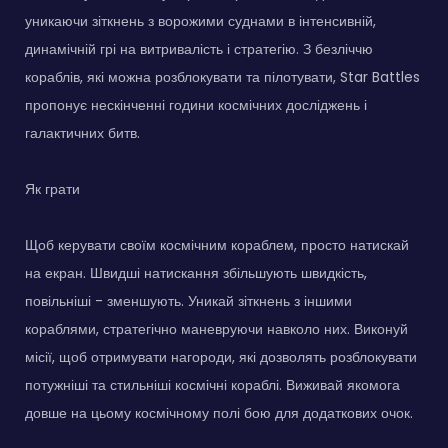
уникаючи зіткнень з ворожими суднами в інтенсивній,
динамічній грі на витривалість і стратегію. З безліччю
кораблів, які можна розблокувати та пілотувати, Star Battles
пропонує нескінченні години космічних досліджень і
галактичних битв.
Як грати
Щоб керувати своїм космічним кораблем, просто натискай
на екран. Швидші натискання збільшують швидкість,
повільніші - зменшують. Уникай зіткнень з іншими
кораблями, стратегічно маневруючи навколо них. Виконуй
місії, щоб отримувати нагороди, які дозволять розблокувати
потужніші та стильніші космічні кораблі. Виживай якомога
довше на цьому космічному полі бою для додаткових очок.