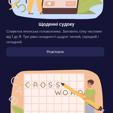
Щоденні судоку
Славетна японська головоломка. Заповніть сітку числами
від 1 до 9. Три рівні складності щодня: легкий, середній і
складний.
Розвʼязати