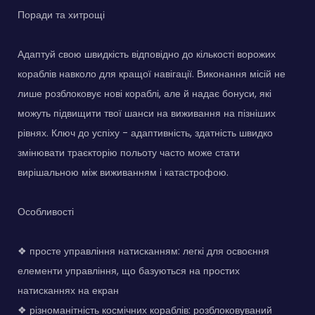
Поради та хитрощі
Адаптуй свою швидкість відповідно до кількості ворожих
кораблів навколо для кращої навігації. Виконання місій не
лише розблоковує нові кораблі, але й надає бонуси, які
можуть підвищити твої шанси на виживання на пізніших
рівнях. Ключ до успіху - адаптивність, здатність швидко
змінювати траєкторію польоту часто може стати
вирішальною між виживанням і катастрофою.
Особливості
❖ просте управління натисканням: легкі для освоєння
елементи управління, що базуються на простих
натисканнях на екран
❖ різноманітність космічних кораблів: розблоковуваний