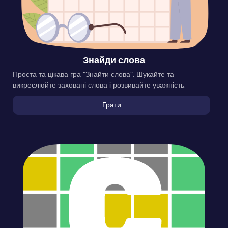
Знайди слова
Проста та цікава гра “Знайти слова”. Шукайте та
викреслюйте заховані слова і розвивайте уважність.
Грати