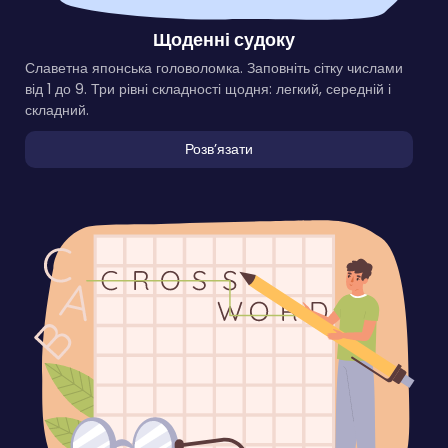
Щоденні судоку
Славетна японська головоломка. Заповніть сітку числами
від 1 до 9. Три рівні складності щодня: легкий, середній і
складний.
Розвʼязати