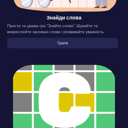
Знайди слова
Проста та цікава гра “Знайти слова”. Шукайте та
викреслюйте заховані слова і розвивайте уважність.
Грати