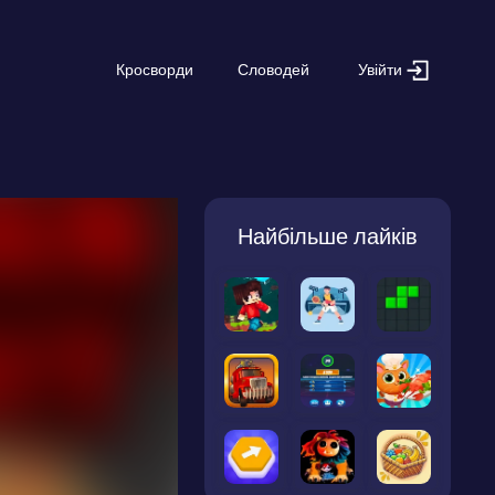
Увійти
Кросворди
Словодей
Найбільше лайків