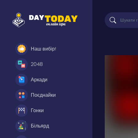
Наш вибір!
2048
Аркади
Поєднайки
Гонки
Більярд