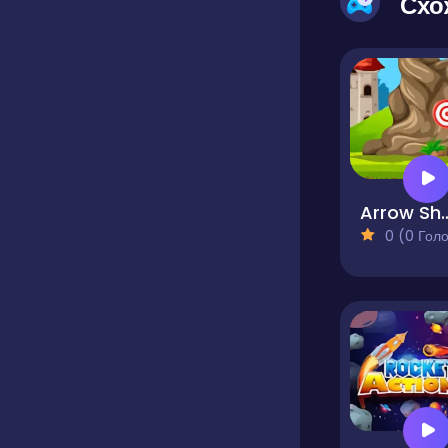
Схо
Arrow 
0 (0 Голосів