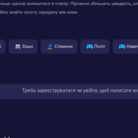
льше шансів залишитися в повітрі. Пірнання збільшить швидкість, а
рібно знайти золоту середину між ними.
і
Екшн
Стікмени
Політ
Нави
Треба зареєструватися чи увійти, щоб написати к