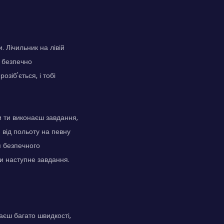
. Лічильник на лівій
ш безпечно
зіб'ється, і тобі
и ти виконаєш завдання,
я від польоту на певну
ля безпечного
и наступне завдання.
аєш багато швидкості,