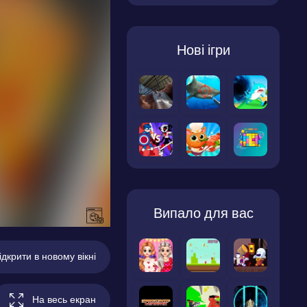
Нові ігри
Випало для вас
ідкрити в новому вікні
На весь екран