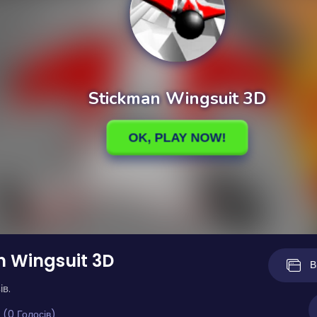
 Wingsuit 3D
В
ів.
 (0 Голосів)