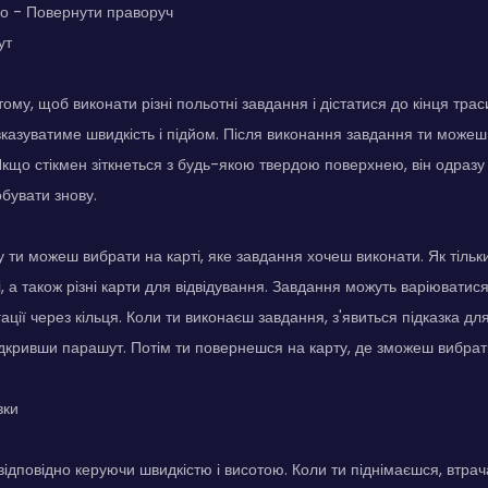
во - Повернути праворуч
ут
ому, щоб виконати різні польотні завдання і дістатися до кінця траси
вказуватиме швидкість і підйом. Після виконання завдання ти може
що стікмен зіткнеться з будь-якою твердою поверхнею, він одразу ро
бувати знову.
у ти можеш вибрати на карті, яке завдання хочеш виконати. Як тільк
, а також різні карти для відвідування. Завдання можуть варіюватис
гації через кільця. Коли ти виконаєш завдання, з'явиться підказка д
дкривши парашут. Потім ти повернешся на карту, де зможеш вибрат
зки
 відповідно керуючи швидкістю і висотою. Коли ти піднімаєшся, втрач