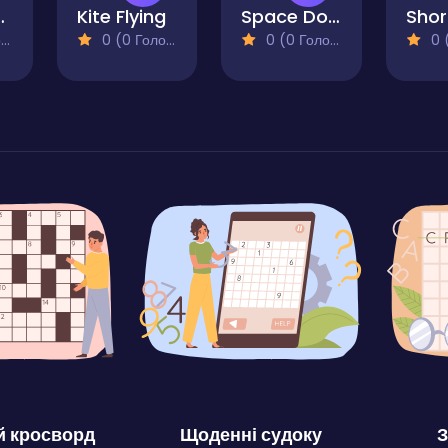
Action
Kite Flying
Space Dodge
)
0 (0 Голосів)
0 (0 Голосів)
0 (0
 кросворд
Щоденні судоку
З