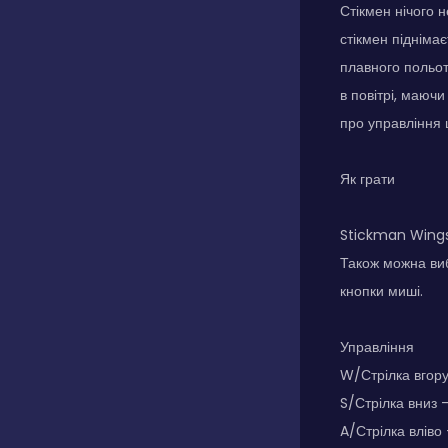
Стікмен нічого н
стікмен піднімає
плавного польот
в повітрі, маючи
про управління 
Як грати
Stickman Wingsu
Також можна виб
кнопки миші.
Управління
W/Стрілка вгору
S/Стрілка вниз 
A/Стрілка вліво