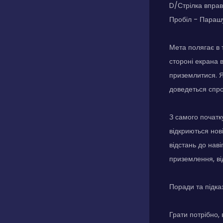
D/Стрілка впра
Пробіл - Параш
Мета полягає в т
стороні екрана 
приземлитися. Як
доведеться спро
З самого початк
відкриються нові
відстань до наві
приземлення, ві
Поради та підка
Грати потрібно,