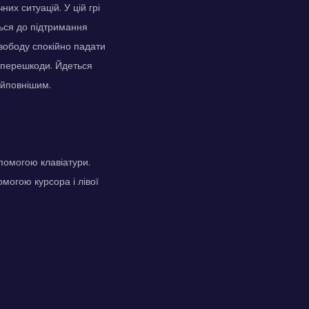
них ситуацій. У цій грі
ться до підтримання
свободу спокійно падати
та перешкоди. Йдеться
айповнішим.
опомогою клавіатури.
могою курсора і лівої