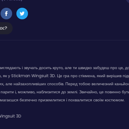
ює?
иглядають і звучать досить круто, але ти швидко забудеш про це, д
, як у Stickman Wingsuit 3D. Це гра про стікмена, який вирішив під
х, але найзахопливіших способів. Перед тобою величезний каньйон
парити і, можливо, наблизитися до землі. Звичайно, це повинно бут
амагаєшся безпечно приземлитися і похвалитися своїм костюмом.
ingsuit 3D