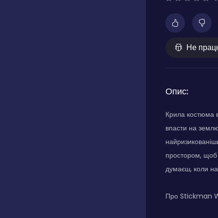
Не прац
Опис:
Крила костюма в
впасти на землю
найризикованіши
простором, щоб 
думаєш, коли н
Про Stickman W