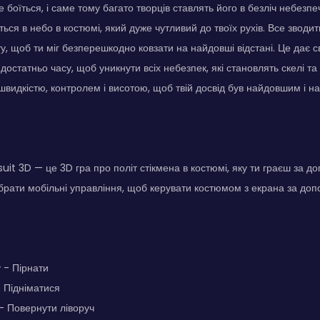
е боїться, і саме тому багато творців ставлять його в безліч небезпеч
ться в небо в костюмі, який дуже чутливий до твоїх рухів. Все зводи
у, щоб ти міг безперешкодно ковзати на найдовші відстані. Це дає 
 достатньо часу, щоб уникнути всіх небезпек, які становлять скелі 
швидкістю, контролем і висотою, щоб твій досвід був найдовшим і н
it 3D — це 3D гра про політ стікмена в костюмі, яку ти граєш за д
рати мобільні управління, щоб керувати костюмом з екрана за допо
 - Пірнати
- Підніматися
 - Повернути ліворуч