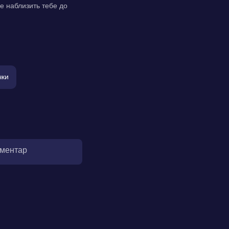
ле наблизить тебе до
чки
оментар