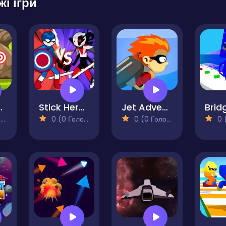
жі ігри
Shoot
Stick Hero Battle
Jet Adventure
)
0 (0 Голосів)
0 (0 Голосів)
0 (0