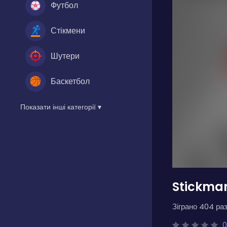
Футбол
Стікмени
Шутери
Баскетбол
Показати інші категорії ▾
Stickman
Зіграно 404 раз
0