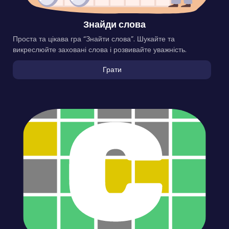
Знайди слова
Проста та цікава гра “Знайти слова”. Шукайте та
викреслюйте заховані слова і розвивайте уважність.
Грати