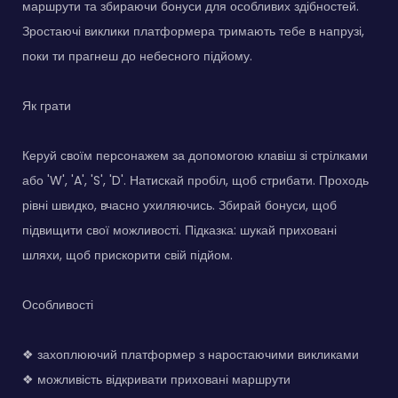
маршрути та збираючи бонуси для особливих здібностей.
Зростаючі виклики платформера тримають тебе в напрузі,
поки ти прагнеш до небесного підйому.
Як грати
Керуй своїм персонажем за допомогою клавіш зі стрілками
або 'W', 'A', 'S', 'D'. Натискай пробіл, щоб стрибати. Проходь
рівні швидко, вчасно ухиляючись. Збирай бонуси, щоб
підвищити свої можливості. Підказка: шукай приховані
шляхи, щоб прискорити свій підйом.
Особливості
❖ захоплюючий платформер з наростаючими викликами
❖ можливість відкривати приховані маршрути