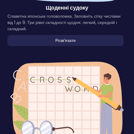
Щоденні судоку
Славетна японська головоломка. Заповніть сітку числами
від 1 до 9. Три рівні складності щодня: легкий, середній і
складний.
Розвʼязати