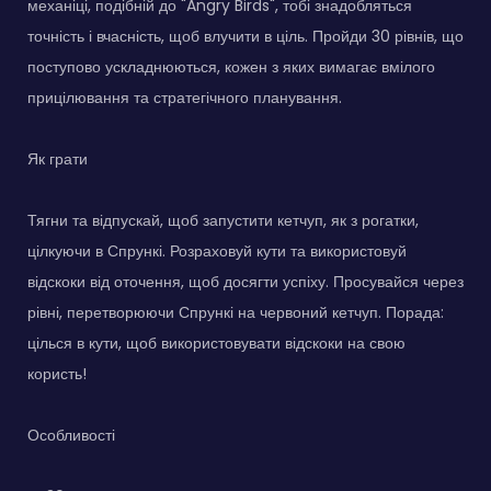
механіці, подібній до "Angry Birds", тобі знадобляться
точність і вчасність, щоб влучити в ціль. Пройди 30 рівнів, що
поступово ускладнюються, кожен з яких вимагає вмілого
прицілювання та стратегічного планування.
Як грати
Тягни та відпускай, щоб запустити кетчуп, як з рогатки,
цілкуючи в Спрункі. Розраховуй кути та використовуй
відскоки від оточення, щоб досягти успіху. Просувайся через
рівні, перетворюючи Спрункі на червоний кетчуп. Порада:
цілься в кути, щоб використовувати відскоки на свою
користь!
Особливості