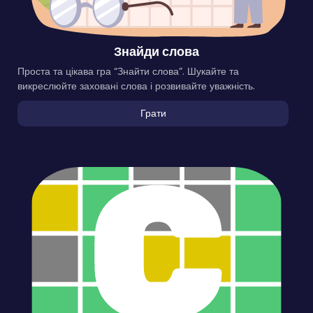
Знайди слова
Проста та цікава гра “Знайти слова”. Шукайте та
викреслюйте заховані слова і розвивайте уважність.
Грати