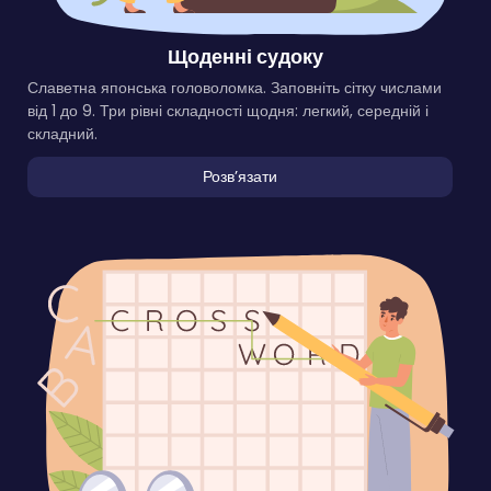
Щоденні судоку
Славетна японська головоломка. Заповніть сітку числами
від 1 до 9. Три рівні складності щодня: легкий, середній і
складний.
Розвʼязати