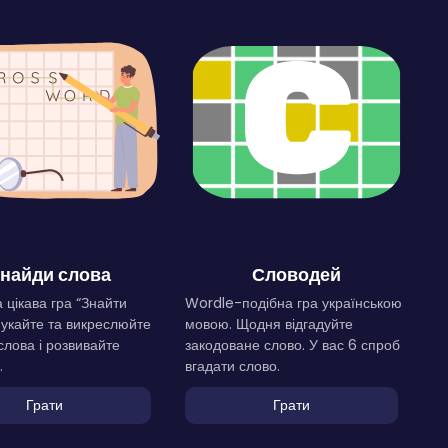
найди слова
Словодей
 цікава гра “Знайти
Wordle-подібна гра українською
Шукайте та викреслюйте
мовою. Щодня відгадуйте
слова і розвивайте
закодоване слово. У вас 6 спроб
.
вгадати слово.
Грати
Грати