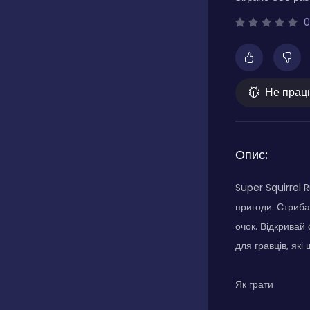
0
Не прац
Опис:
Super Squirrel 
пригоди. Стриба
очок. Відкривай 
для гравців, які
Як грати