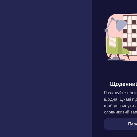
Щоденний
Розгадуйте нови
щодня. Цікаві пі
щоб розвинути л
словниковий зап
Пер