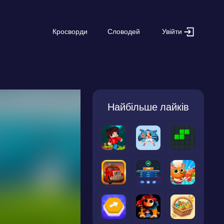
Увійти
Кросворди
Словодей
Найбільше лайків