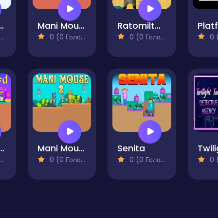
 Adventure
Mani Mouse
Ratomilton Red Light Green Light
)
0 (0 Голосів)
0 (0 Голосів)
0 (0
ho Bird 2
Mani Mouse 2
Senita
)
0 (0 Голосів)
0 (0 Голосів)
0 (0