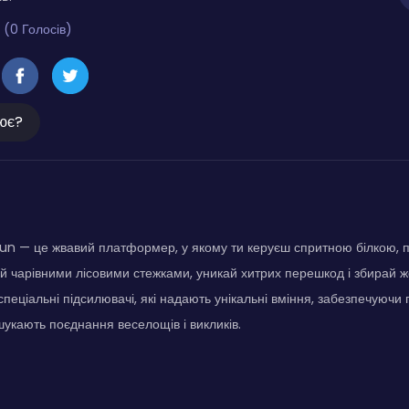
 (0 Голосів)
ює?
Run — це жвавий платформер, у якому ти керуєш спритною білкою,
й чарівними лісовими стежками, уникай хитрих перешкод і збирай 
спеціальні підсилювачі, які надають унікальні вміння, забезпечуючи 
 шукають поєднання веселощів і викликів.