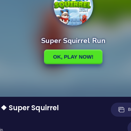
 ❖ Super Squirrel
В
в.