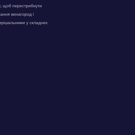
у, щоб перестрибнути
ання винагород і
вирішальними у складних