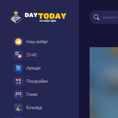
Наш вибір!
2048
Аркади
Поєднайки
Гонки
Більярд