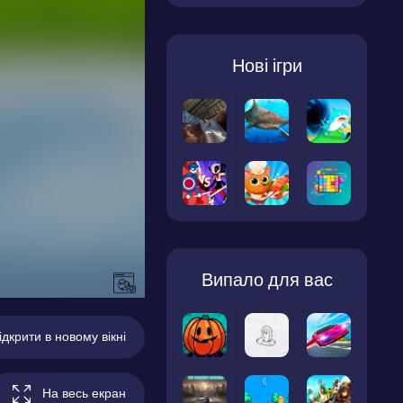
Нові ігри
Випало для вас
ідкрити в новому вікні
На весь екран