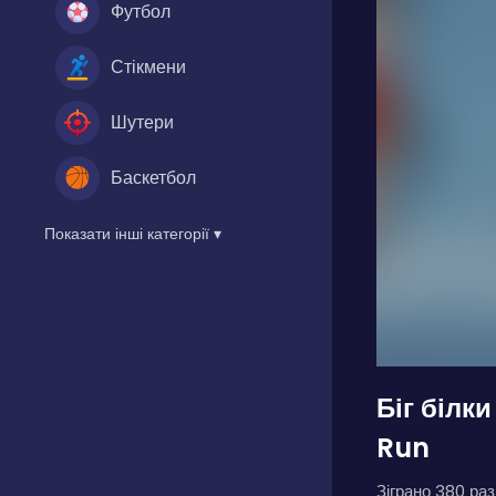
Футбол
Стікмени
Шутери
Баскетбол
Показати інші категорії ▾
Біг білки
Run
Зіграно 380 разі