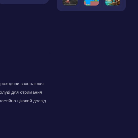
 проходячи захоплюючі
жолуді для отримання
постійно цікавий досвід