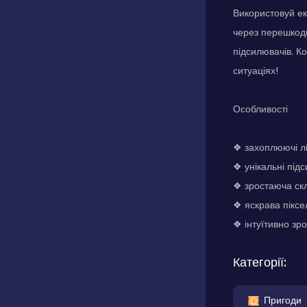
Використовуй ек
через перешкоди
підсилювачів. К
ситуаціях!
Особливості
❖ захоплюючі ліс
❖ унікальні підс
❖ зростаюча скл
❖ яскрава піксе
❖ інтуїтивно зр
Категорії:
Пригоди