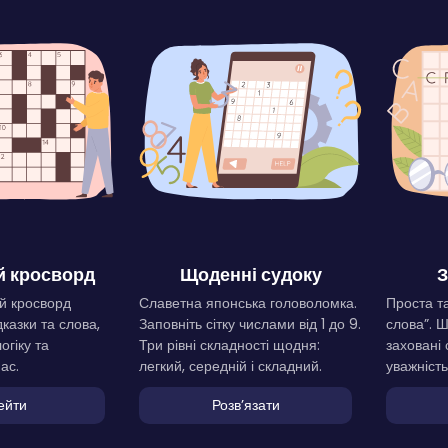
 кросворд
Щоденні судоку
З
й кросворд
Славетна японська головоломка.
Проста та
дказки та слова,
Заповніть сітку числами від 1 до 9.
слова”. 
огіку та
Три рівні складності щодня:
заховані 
ас.
легкий, середній і складний.
уважність
ейти
Розвʼязати