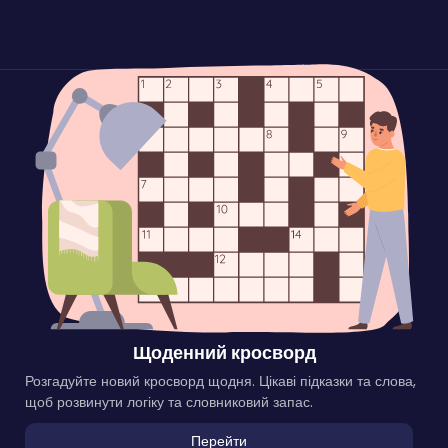
Щоденний кросворд
Розгадуйте новий кросворд щодня. Цікаві підказки та слова,
щоб розвинути логіку та словниковий запас.
Перейти