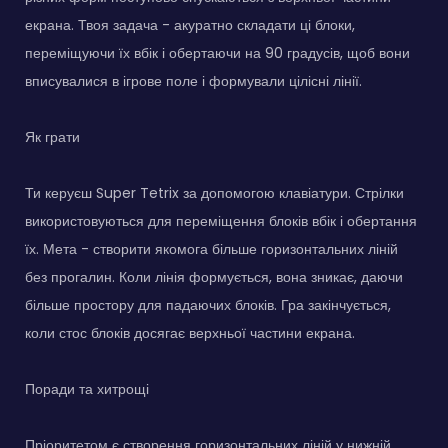
екрана. Твоя задача - акуратно складати ці блоки,
переміщуючи їх вбік і обертаючи на 90 градусів, щоб вони
вписувалися в ігрове поле і формували цілісні лінії.
Як грати
Ти керуєш Super Tetrix за допомогою клавіатури. Стрілки
використовуються для переміщення блоків вбік і обертання
їх. Мета - створити якомога більше горизонтальних ліній
без прогалин. Коли лінія формується, вона зникає, даючи
більше простору для падаючих блоків. Гра закінчується,
коли стос блоків досягає верхньої частини екрана.
Поради та хитрощі
Пріоритетом є створення горизонтальних ліній у нижній