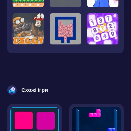
Схожі ігри