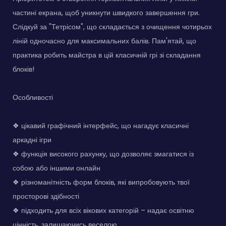
частині екрана, щоб уникнути швидкого завершення гри.
Слідкуй за "Тетрісом", що складається з очищення чотирьох
ліній одночасно для максимальних балів. Пам'ятай, що
практика робить майстра в цій класичній грі зі складання
блоків!
Особливості
❖ цікавий графічний інтерфейс, що нагадує класичні
аркадні ігри
❖ функція високого рахунку, що дозволяє змагатися із
собою або іншими онлайн
❖ різноманітність форм блоків, які випробовують твої
просторові здібності
❖ підходить для всіх вікових категорій – надає освітню
цінність, залишаючись веселою