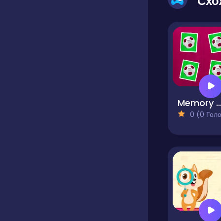
Схо
Memory World 
0 (0 Голосів