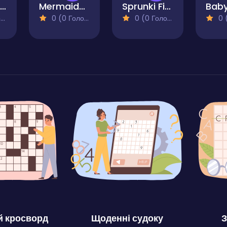
Find 7 Differences
Mermaids Memory Match
Sprunki Find The Differences
)
0 (0 Голосів)
0 (0 Голосів)
0 (0
 кросворд
Щоденні судоку
З