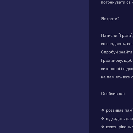
потренувати сві
Як грати?
Натисни "Грати"
співпадають, во
Спробуй знайти 
Грай знову, щоб 
виконанні і підх
на пам'ять вже с
Особливості
❖ розвиває пам
❖ підходить для 
❖ кожен рівень 