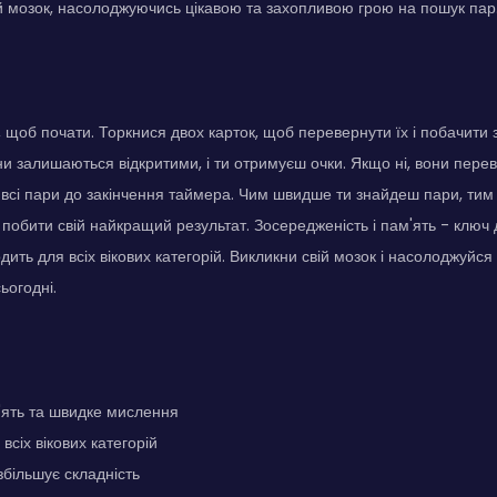
й мозок, насолоджуючись цікавою та захопливою грою на пошук пар
, щоб почати. Торкнися двох карток, щоб перевернути їх і побачит
ни залишаються відкритими, і ти отримуєш очки. Якщо ні, вони пере
всі пари до закінчення таймера. Чим швидше ти знайдеш пари, тим 
побити свій найкращий результат. Зосередженість і пам'ять - ключ д
одить для всіх вікових категорій. Викликни свій мозок і насолоджуй
ьогодні.
'ять та швидке мислення
всіх вікових категорій
збільшує складність