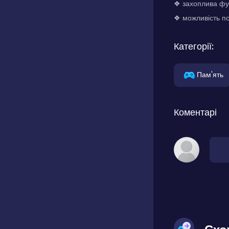
❖ захоплива фу
❖ можливість по
Категорії:
Пам'ять
Коментарі