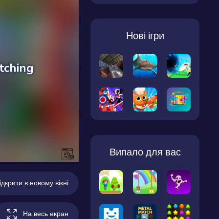
Нові ігри
Випало для вас
ідкрити в новому вікні
На весь екран