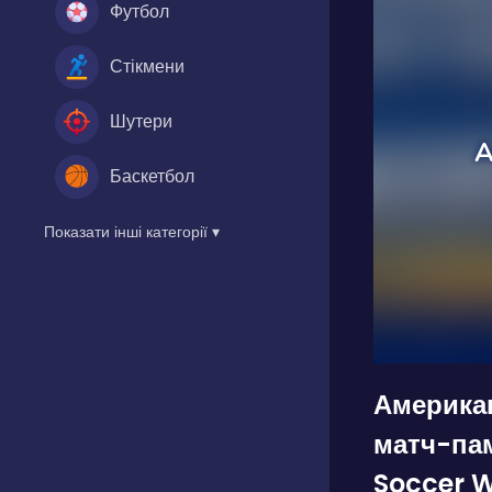
Футбол
Стікмени
Шутери
Баскетбол
Показати інші категорії ▾
Американ
матч-па
Soccer 