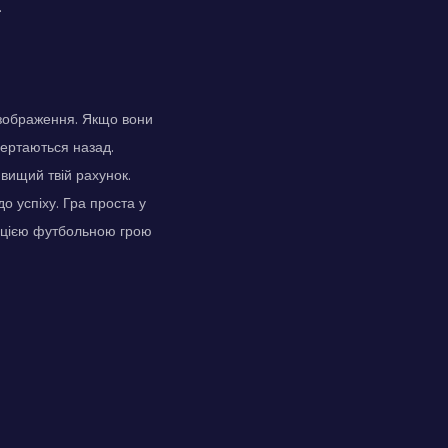
.
и зображення. Якщо вони
вертаються назад.
вищий твій рахунок.
о успіху. Гра проста у
ся цією футбольною грою