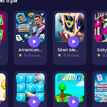
жі ігри
Cup
American Soccer Memory Matching Game
Siren Memory Match
)
0 (0 Голосів)
0 (0 Голосів)
0 (0