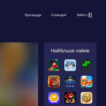
Увійти
Кросворди
Словодей
Найбільше лайків