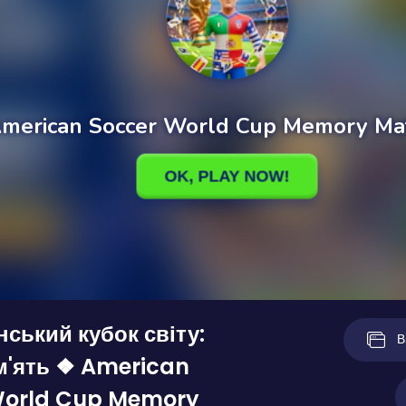
ський кубок світу:
В
м'ять ❖ American
World Cup Memory