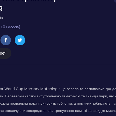
g
ів.
 (0 Голосів)
ює?
r World Cup Memory Matching - це весела та розвиваюча гра для
ть. Переверни картки з футбольною тематикою та знайди пари, що 
 Кожна правильна пара приносить тобі очки, а помилки забирають ча
тає, заохочуючи зосередженість, тренування пам'яті та швидке мисл