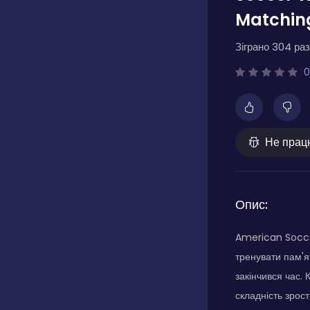
Matchin
Зіграно 304 раз
0
Не прац
Опис:
American Socce
тренувати пам'я
закінчився час.
складність зрос