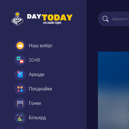
Наш вибір!
2048
Аркади
Поєднайки
Гонки
Більярд