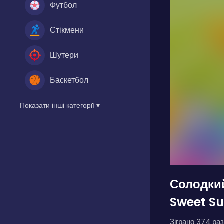
Футбол
Стікмени
Шутери
Баскетбол
Показати інші категорії ▾
Солодки
Sweet S
Зіграно 374 раз