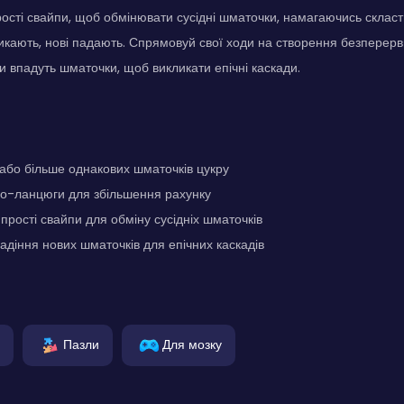
ості свайпи, щоб обмінювати сусідні шматочки, намагаючись скласти
икають, нові падають. Спрямовуй свої ходи на створення безперервн
и впадуть шматочки, щоб викликати епічні каскади.
або більше однакових шматочків цукру
о-ланцюги для збільшення рахунку
прості свайпи для обміну сусідніх шматочків
діння нових шматочків для епічних каскадів
Пазли
Для мозку