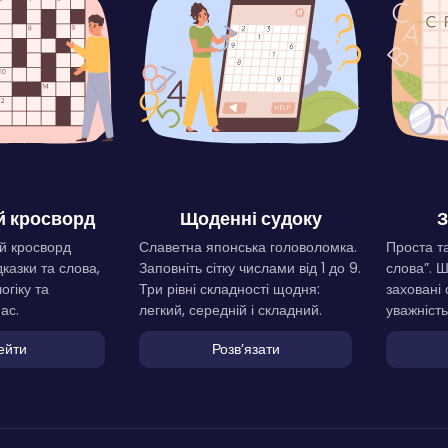
 кросворд
Щоденні судоку
З
й кросворд
Славетна японська головоломка.
Проста та
дказки та слова,
Заповніть сітку числами від 1 до 9.
слова”. 
огіку та
Три рівні складності щодня:
заховані 
ас.
легкий, середній і складний.
уважність
ейти
Розвʼязати