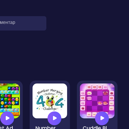
оментар
Forest Adventure Match 3
Number Merging Challenge
Cuddle Blocks