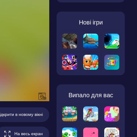
Нові ігри
Випало для вас
ідкрити в новому вікні
На весь екран