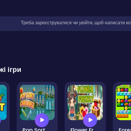
Треба зареєструватися чи увійти, щоб написати к
жі ігри
ntasy Forest
Pop Sort Challenge
Flower Frenzy