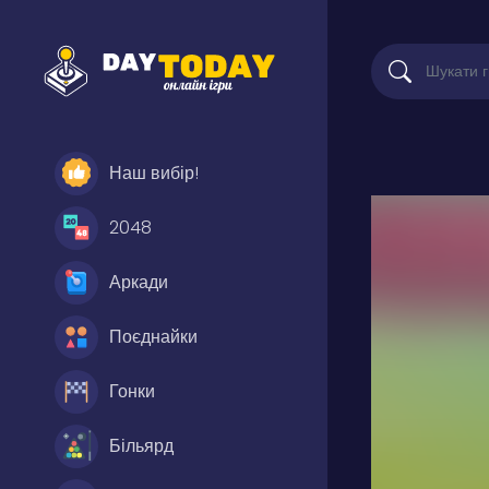
Наш вибір!
2048
Аркади
Поєднайки
Гонки
Більярд