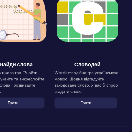
найди слова
Словодей
 цікава гра “Знайти
Wordle-подібна гра українською
Шукайте та викреслюйте
мовою. Щодня відгадуйте
слова і розвивайте
закодоване слово. У вас 6 спроб
.
вгадати слово.
Грати
Грати