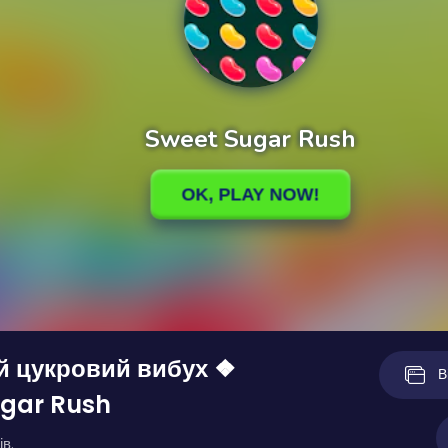
й цукровий вибух ❖
В
ugar Rush
ів.