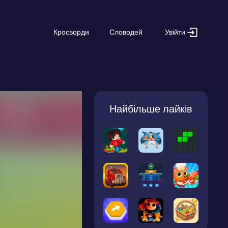
Увійти
Кросворди
Словодей
Найбільше лайків