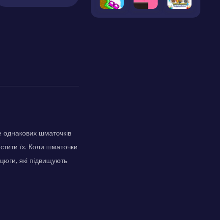
е однакових шматочків
истити їх. Коли шматочки
цюги, які підвищують