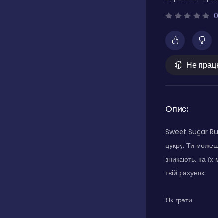
0
Не прац
Опис:
Sweet Sugar Rus
цукру. Ти можеш
зникають, на їх
твій рахунок.
Як грати