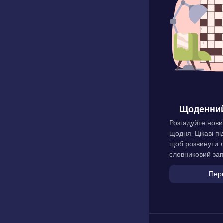
Щоденний
Розгадуйте нови
щодня. Цікаві пі
щоб розвинути л
словниковий зап
Пер