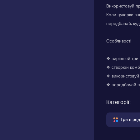
Використовуй пр
Коли цукерки зн
передбачай, куд
Особливості
❖ вирівнюй три 
❖ створюй комб
❖ використовуй 
❖ передбачай па
Категорії:
Три в ряд