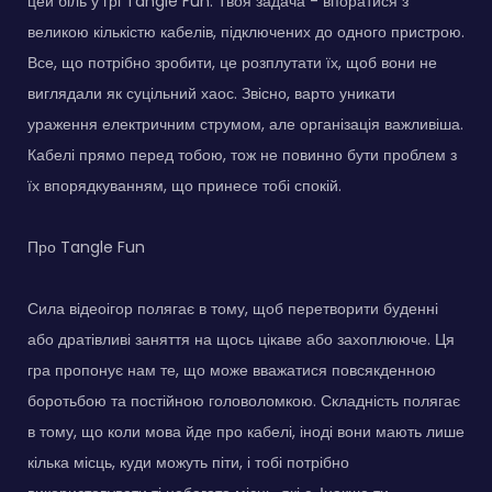
цей біль у грі Tangle Fun. Твоя задача - впоратися з
великою кількістю кабелів, підключених до одного пристрою.
Все, що потрібно зробити, це розплутати їх, щоб вони не
виглядали як суцільний хаос. Звісно, варто уникати
ураження електричним струмом, але організація важливіша.
Кабелі прямо перед тобою, тож не повинно бути проблем з
їх впорядкуванням, що принесе тобі спокій.
Про Tangle Fun
Сила відеоігор полягає в тому, щоб перетворити буденні
або дратівливі заняття на щось цікаве або захоплююче. Ця
гра пропонує нам те, що може вважатися повсякденною
боротьбою та постійною головоломкою. Складність полягає
в тому, що коли мова йде про кабелі, іноді вони мають лише
кілька місць, куди можуть піти, і тобі потрібно