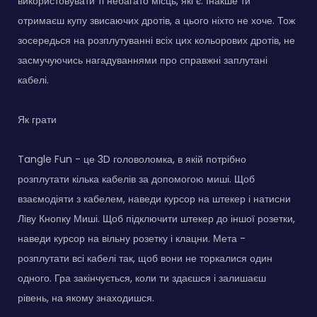
використовувати ті небагато місць, які є. Інакше ти
отримаєш купу звисаючих дротів, а цього ніхто не хоче. Тож
зосередься на розплутуванні всіх цих кольорових дротів, не
засмучуючись нагадуваннями про справжні заплутані
кабелі.
Як грати
Tangle Fun - це 3D головоломка, в якій потрібно
розплутати кілька кабелів за допомогою миші. Щоб
взаємодіяти з кабелем, наведи курсор на штекер і натисни
Ліву Кнопку Миші. Щоб підключити штекер до іншої розетки,
наведи курсор на вільну розетку і клацни. Мета -
розплутати всі кабелі так, щоб вони не торкалися один
одного. Гра закінчується, коли ти здаєшся і залишаєш
рівень, на якому знаходишся.