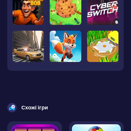
Схожі ігри