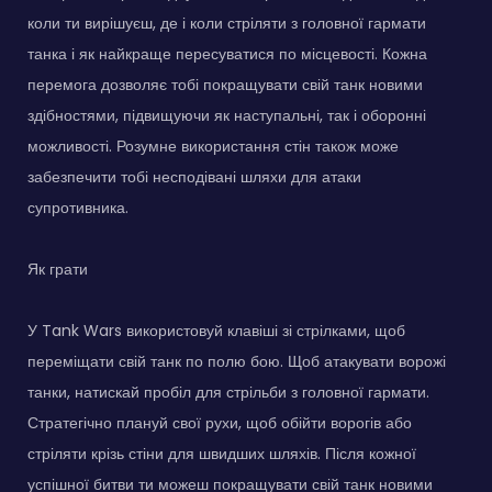
коли ти вирішуєш, де і коли стріляти з головної гармати
танка і як найкраще пересуватися по місцевості. Кожна
перемога дозволяє тобі покращувати свій танк новими
здібностями, підвищуючи як наступальні, так і оборонні
можливості. Розумне використання стін також може
забезпечити тобі несподівані шляхи для атаки
супротивника.
Як грати
У Tank Wars використовуй клавіші зі стрілками, щоб
переміщати свій танк по полю бою. Щоб атакувати ворожі
танки, натискай пробіл для стрільби з головної гармати.
Стратегічно плануй свої рухи, щоб обійти ворогів або
стріляти крізь стіни для швидших шляхів. Після кожної
успішної битви ти можеш покращувати свій танк новими