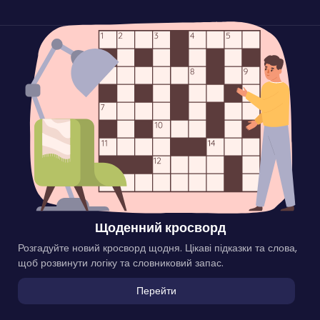
Щоденний кросворд
Розгадуйте новий кросворд щодня. Цікаві підказки та слова,
щоб розвинути логіку та словниковий запас.
Перейти