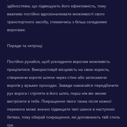
здібностями, що підвищують його ефективність, тому
важливо постійно вдосконалювати можливості свого
транспортного засобу, стикаючись з більш складними
ворогами.
Поради та хитрощі
Постійно рухайся, щоб ускладнити ворогам можливість
прицілитися. Використовуй місцевість на свою користь,
створюючи короткі шляхи через стіни або затискаючи
ворогів у вузьких проходах. Завжди намагайся передбачити
рух ворога і стріляти в його шлях, перш ніж він зможе
вистрілити в тебе. Покращення твого танка після кожної
перемоги може значно підвищити твої шанси в наступних
битвах, тому обирай покращення, які доповнюють твій стиль
гри.