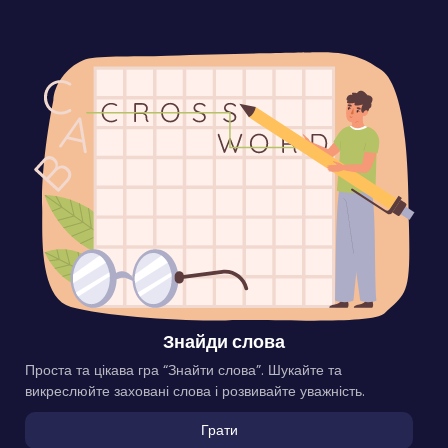
Знайди слова
Проста та цікава гра “Знайти слова”. Шукайте та
викреслюйте заховані слова і розвивайте уважність.
Грати