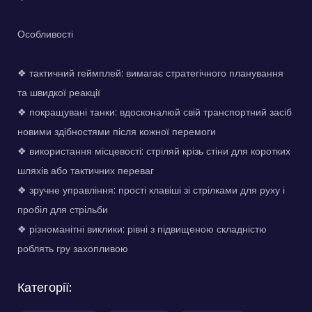
Особливості
❖ тактичний геймплей: вимагає стратегічного планування
та швидкої реакції
❖ покращувані танки: вдосконалюй свій транспортний засіб
новими здібностями після кожної перемоги
❖ використання місцевості: стріляй крізь стіни для коротких
шляхів або тактичних переваг
❖ зручне управління: прості клавіші зі стрілками для руху і
пробіл для стрільби
❖ різноманітні виклики: рівні з підвищеною складністю
роблять гру захопливою
Категорії: