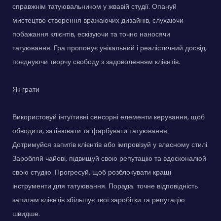
справжнім татуювальником у жвавій студії. Опануй
мистецтво створення вражаючих дизайнів, слухаючи
побажання клієнтів, ескізуючи та точно наносячи
татуювання. Гра пропонує унікальний і реалістичний досвід,
поєднуючи творчу свободу з задоволенням клієнтів.
Як грати
Використовуй інтуїтивні сенсорні елементи керування, щоб
обводити, затінювати та фарбувати татуювання.
Дотримуйся запитів клієнтів або імпровізуй у власному стилі.
Заробляй чайові, підвищуй свою репутацію та вдосконалюй
свою студію. Прогресуй, щоб розблокувати кращі
інструменти для татуювання. Порада: точне відповідність
запитам клієнтів збільшує твої заробітки та репутацію
швидше.