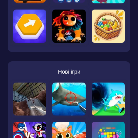
Нові ігри