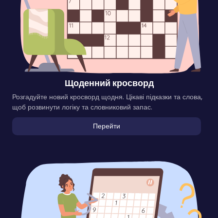
Щоденний кросворд
Розгадуйте новий кросворд щодня. Цікаві підказки та слова,
щоб розвинути логіку та словниковий запас.
Перейти