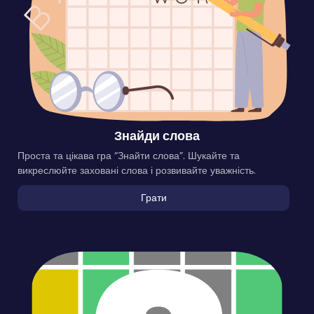
Знайди слова
Проста та цікава гра “Знайти слова”. Шукайте та
викреслюйте заховані слова і розвивайте уважність.
Грати