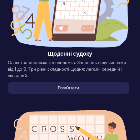
Щоденні судоку
Славетна японська головоломка. Заповніть сітку числами
від 1 до 9. Три рівні складності щодня: легкий, середній і
складний.
Розвʼязати