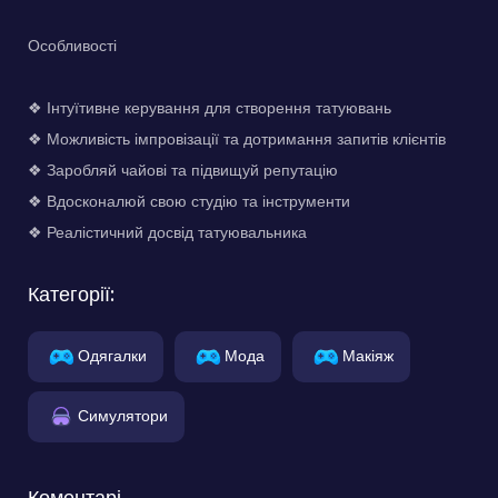
Особливості
❖ Інтуїтивне керування для створення татуювань
❖ Можливість імпровізації та дотримання запитів клієнтів
❖ Заробляй чайові та підвищуй репутацію
❖ Вдосконалюй свою студію та інструменти
❖ Реалістичний досвід татуювальника
Категорії:
Одягалки
Мода
Макіяж
Симулятори
Коментарі