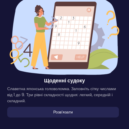
Щоденні судоку
Славетна японська головоломка. Заповніть сітку числами
від 1 до 9. Три рівні складності щодня: легкий, середній і
складний.
Розвʼязати