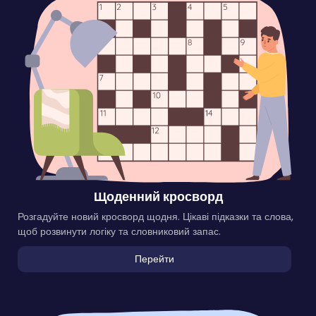
Щоденний кросворд
Розгадуйте новий кросворд щодня. Цікаві підказки та слова,
щоб розвинути логіку та словниковий запас.
Перейти