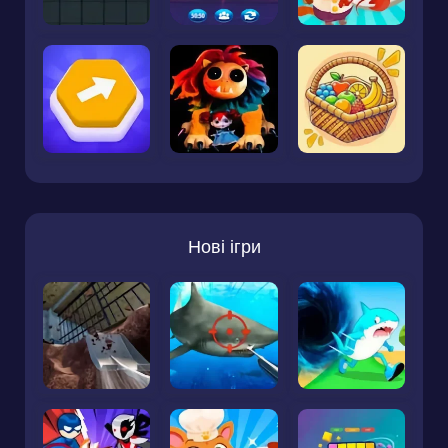
Нові ігри