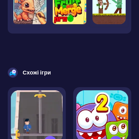
Схожі ігри