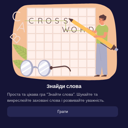
Знайди слова
Проста та цікава гра “Знайти слова”. Шукайте та
викреслюйте заховані слова і розвивайте уважність.
Грати