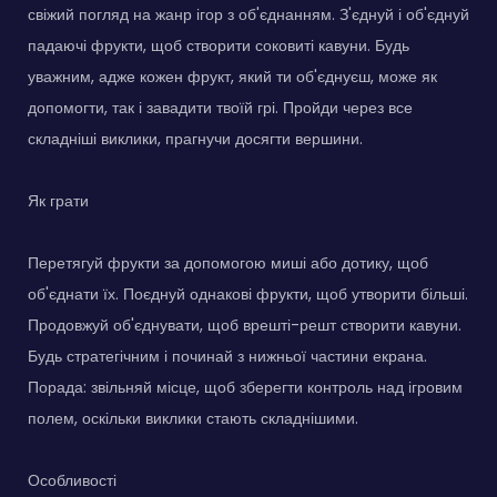
свіжий погляд на жанр ігор з об'єднанням. З'єднуй і об'єднуй
падаючі фрукти, щоб створити соковиті кавуни. Будь
уважним, адже кожен фрукт, який ти об'єднуєш, може як
допомогти, так і завадити твоїй грі. Пройди через все
складніші виклики, прагнучи досягти вершини.
Як грати
Перетягуй фрукти за допомогою миші або дотику, щоб
об'єднати їх. Поєднуй однакові фрукти, щоб утворити більші.
Продовжуй об'єднувати, щоб врешті-решт створити кавуни.
Будь стратегічним і починай з нижньої частини екрана.
Порада: звільняй місце, щоб зберегти контроль над ігровим
полем, оскільки виклики стають складнішими.
Особливості