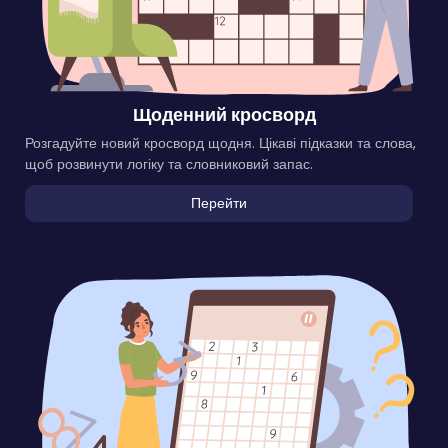
Щоденний кросворд
Розгадуйте новий кросворд щодня. Цікаві підказки та слова,
щоб розвинути логіку та словниковий запас.
Перейти