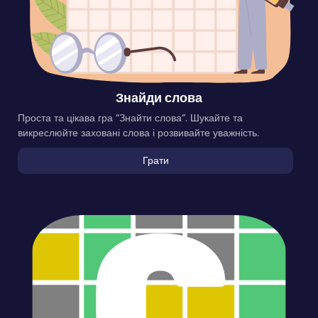
Знайди слова
Проста та цікава гра “Знайти слова”. Шукайте та
викреслюйте заховані слова і розвивайте уважність.
Грати