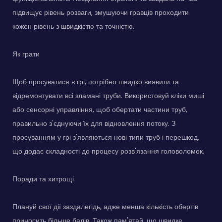
підвищує рівень розваги, змушуючи гравців проходити
кожен рівень з швидкістю та точністю.
Як грати
Щоб просуватися в грі, потрібно швидко виявити та
відремонтувати всі зламані труби. Використовуй кліки миші
або сенсорні управління, щоб обертати частини труб,
правильно з'єднуючи їх для відновлення потоку. З
просуванням у грі з'являються нові типи труб і перешкод,
що додає складності до процесу розв'язання головоломок.
Поради та хитрощі
Плануй свої дії заздалегідь, адже менша кількість обертів
приносить більше балів. Також пам'ятай, що швидке