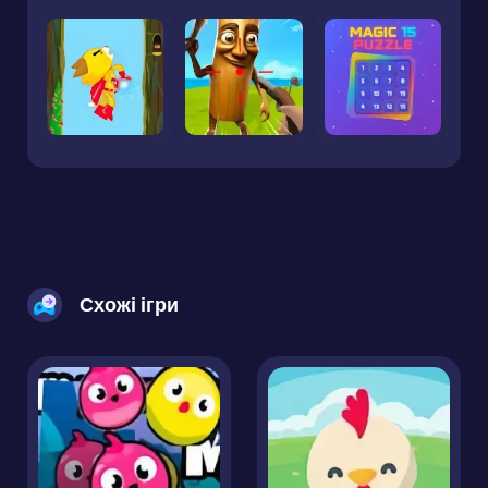
Схожі ігри