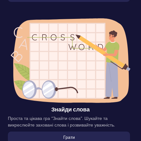
Знайди слова
Проста та цікава гра “Знайти слова”. Шукайте та
викреслюйте заховані слова і розвивайте уважність.
Грати