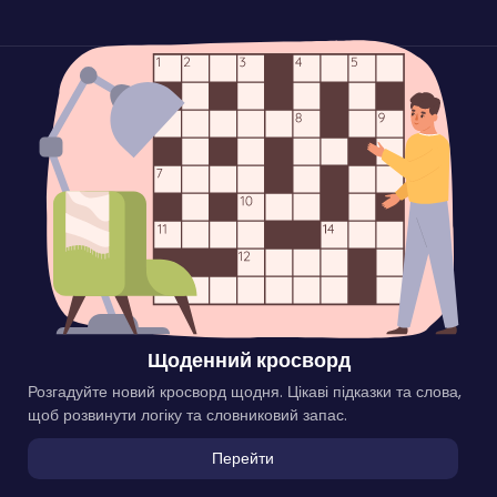
Щоденний кросворд
Розгадуйте новий кросворд щодня. Цікаві підказки та слова,
щоб розвинути логіку та словниковий запас.
Перейти