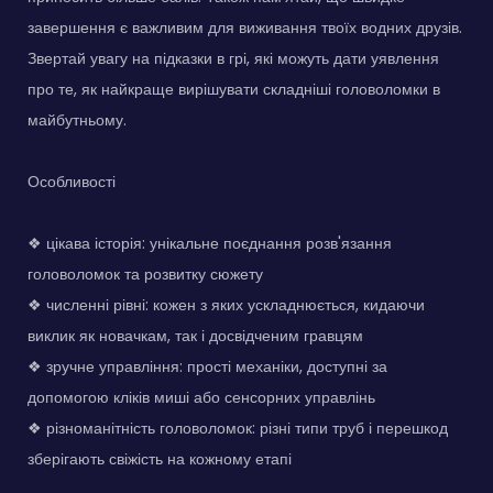
завершення є важливим для виживання твоїх водних друзів.
Звертай увагу на підказки в грі, які можуть дати уявлення
про те, як найкраще вирішувати складніші головоломки в
майбутньому.
Особливості
❖ цікава історія: унікальне поєднання розв'язання
головоломок та розвитку сюжету
❖ численні рівні: кожен з яких ускладнюється, кидаючи
виклик як новачкам, так і досвідченим гравцям
❖ зручне управління: прості механіки, доступні за
допомогою кліків миші або сенсорних управлінь
❖ різноманітність головоломок: різні типи труб і перешкод
зберігають свіжість на кожному етапі