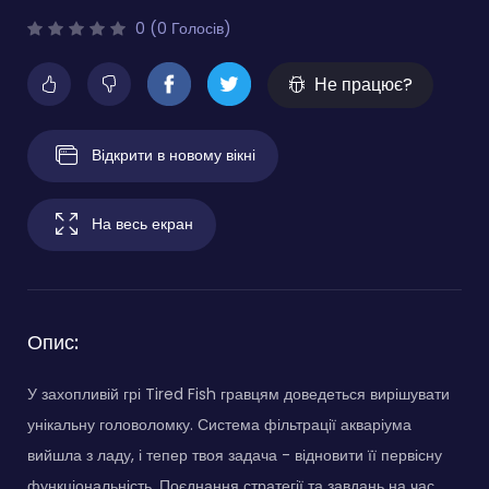
0 (0 Голосів)
Не працює?
Відкрити в новому вікні
На весь екран
Опис:
У захопливій грі Tired Fish гравцям доведеться вирішувати
унікальну головоломку. Система фільтрації акваріума
вийшла з ладу, і тепер твоя задача - відновити її первісну
функціональність. Поєднання стратегії та завдань на час