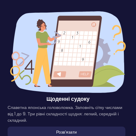
Щоденні судоку
Славетна японська головоломка. Заповніть сітку числами
від 1 до 9. Три рівні складності щодня: легкий, середній і
складний.
Розвʼязати