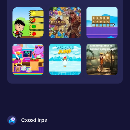
Схожі ігри