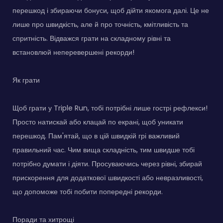
перешкод і збираючи бонуси, щоб дійти якомога далі. Це не
лише про швидкість, але й про точність, кмітливість та
спритність. Відважся грати на складному рівні та
встановлюй неперевершені рекорди!
Як грати
Щоб грати у Triple Run, тобі потрібні лише гострі рефлекси!
Просто натискай або клацай по екрані, щоб уникати
перешкод. Пам'ятай, що в цій швидкій грі важливий
правильний час. Чим вища складність, тим швидше тобі
потрібно думати і діяти. Просуваючись через рівні, збирай
прискорення для додаткової швидкості або невразливості,
що допоможе тобі побити попередні рекорди.
Поради та хитрощі