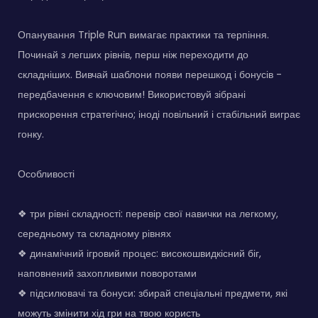
Опанування Triple Run вимагає практики та терпіння.
Починай з легших рівнів, перш ніж переходити до
складніших. Вивчай шаблони появи перешкод і бонусів -
передбачення є ключовим! Використовуй зібрані
прискорення стратегічно; іноді повільний і стабільний виграє
гонку.
Особливості
❖ три рівні складності: перевір свої навички на легкому,
середньому та складному рівнях
❖ динамічний ігровий процес: високошвидкісний біг,
наповнений захопливими поворотами
❖ підсилювачі та бонуси: збирай спеціальні предмети, які
можуть змінити хід гри на твою користь