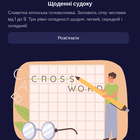
Щоденні судоку
Славетна японська головоломка. Заповніть сітку числами
від 1 до 9. Три рівні складності щодня: легкий, середній і
складний.
Розвʼязати