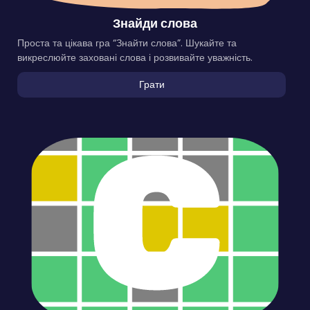
Знайди слова
Проста та цікава гра “Знайти слова”. Шукайте та
викреслюйте заховані слова і розвивайте уважність.
Грати