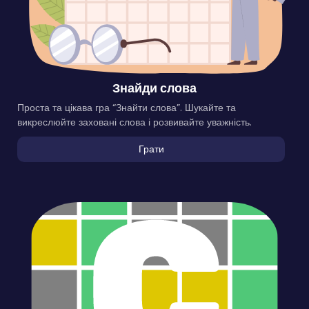
Знайди слова
Проста та цікава гра “Знайти слова”. Шукайте та
викреслюйте заховані слова і розвивайте уважність.
Грати