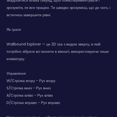
знадобитися кілька секунд, щоб поекспериментувати і
зрозуміти, як все працює. Ти швидко зрозумієш, що до чого, і
встигнеш завершити рівні.
Як грати
Wallbound Explorer — це 2D гра з видом зверху, в якій
потрібно зібрати всі монети в кімнаті, використовуючи лише
клавіатуру.
Управління
W/Стрілка вгору - Рух вгору
S/Стрілка вниз - Рух вниз
A/Стрілка вліво - Рух вліво
D/Стрілка вправо - Рух вправо