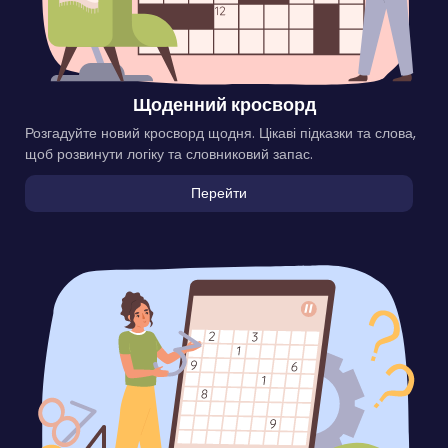
Щоденний кросворд
Розгадуйте новий кросворд щодня. Цікаві підказки та слова,
щоб розвинути логіку та словниковий запас.
Перейти