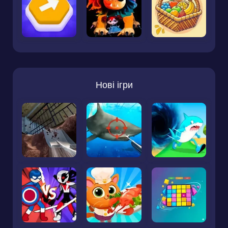
Нові ігри