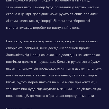
Мета кожного рівня — зібрати всі монети в кімнаті до
закінчення часу. Таймер буде показаний у верхній частині
екрана в центрі. Дослідник може рухатися лише прямими
лініями і залежить від інерції. Як тільки ти збереш всі
монети, зможеш перейти на наступний рівень.
Рівні складаються з яскравих блоків, які утворюють стіни і
створюють лабіринт, який дослідник повинен пройти.
Залежність від інерції означає, що дослідник не контролює,
наскільки далеко він рухається. Коли він рухається в будь-
якому напрямку, він продовжує рухатися в цьому напрямку,
поки не вріжеться в стіну. Інші елементи, такі як кольорові
блоки, будуть переміщатися на інше місце при контакті, і
тобі потрібно буде відскакувати між ними, щоб дістатися до
нових позицій, де можна зібрати важкодоступні монети.