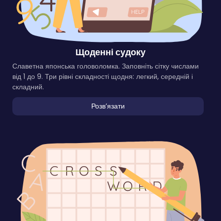
Щоденні судоку
Славетна японська головоломка. Заповніть сітку числами
від 1 до 9. Три рівні складності щодня: легкий, середній і
складний.
Розвʼязати