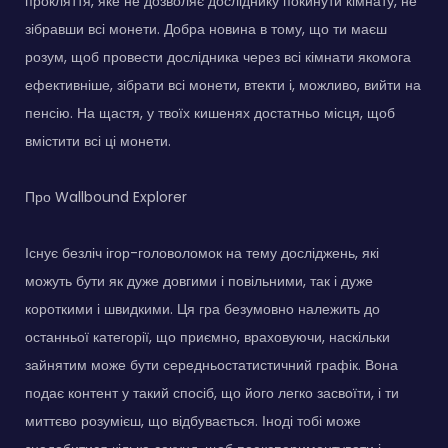
прокляття, яке не дозволяє досліднику покинути кімнату, не
зібравши всі монети. Добра новина в тому, що ти маєш
розум, щоб провести дослідника через всі кімнати якомога
ефективніше, зібрати всі монети, втекти і, можливо, вийти на
пенсію. На щастя, у твоїх кишенях достатньо місця, щоб
вмістити всі ці монети.
Про Wallbound Explorer
Існує безліч ігор-головоломок на тему досліджень, які
можуть бути як дуже довгими і повільними, так і дуже
короткими і швидкими. Ця гра безумовно належить до
останньої категорії, що приємно, враховуючи, наскільки
зайнятим може бути середньостатистичний графік. Вона
подає контент у такий спосіб, що його легко засвоїти, і ти
миттєво розумієш, що відбувається. Іноді тобі може