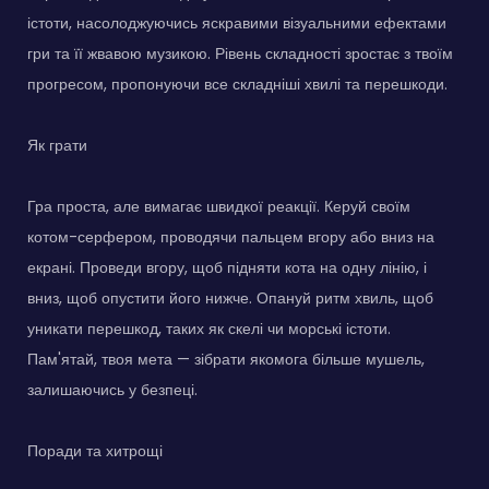
істоти, насолоджуючись яскравими візуальними ефектами
гри та її жвавою музикою. Рівень складності зростає з твоїм
прогресом, пропонуючи все складніші хвилі та перешкоди.
Як грати
Гра проста, але вимагає швидкої реакції. Керуй своїм
котом-серфером, проводячи пальцем вгору або вниз на
екрані. Проведи вгору, щоб підняти кота на одну лінію, і
вниз, щоб опустити його нижче. Опануй ритм хвиль, щоб
уникати перешкод, таких як скелі чи морські істоти.
Пам'ятай, твоя мета — зібрати якомога більше мушель,
залишаючись у безпеці.
Поради та хитрощі