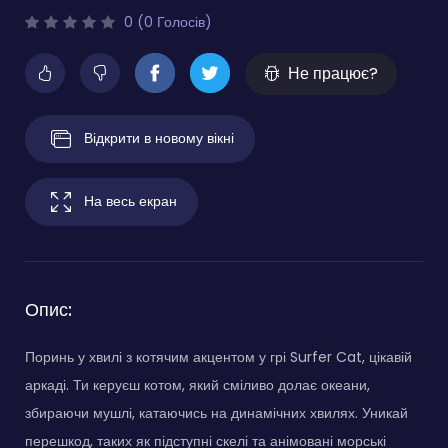
0 (0 Голосів)
Не працює?
Відкрити в новому вікні
На весь екран
Опис:
Поринь у хвилі з котячим акцентом у грі Surfer Cat, цікавій
аркаді. Ти керуєш котом, який сміливо долає океани,
збираючи мушлі, катаючись на динамічних хвилях. Уникай
перешкод, таких як підступні скелі та анімовані морські