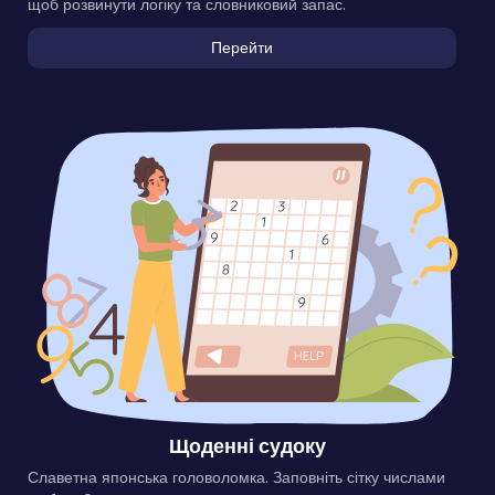
щоб розвинути логіку та словниковий запас.
Перейти
Щоденні судоку
Славетна японська головоломка. Заповніть сітку числами