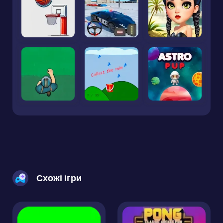
Схожі ігри