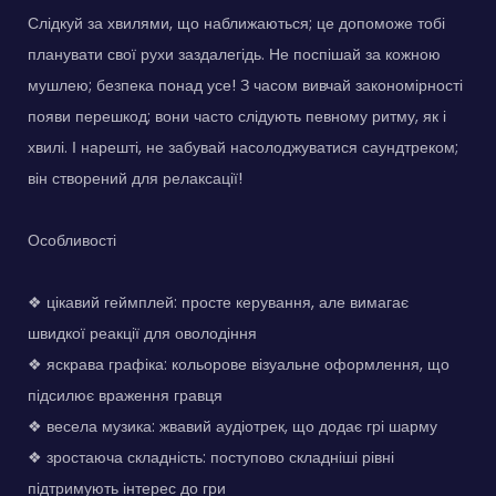
Слідкуй за хвилями, що наближаються; це допоможе тобі
планувати свої рухи заздалегідь. Не поспішай за кожною
мушлею; безпека понад усе! З часом вивчай закономірності
появи перешкод; вони часто слідують певному ритму, як і
хвилі. І нарешті, не забувай насолоджуватися саундтреком;
він створений для релаксації!
Особливості
❖ цікавий геймплей: просте керування, але вимагає
швидкої реакції для оволодіння
❖ яскрава графіка: кольорове візуальне оформлення, що
підсилює враження гравця
❖ весела музика: жвавий аудіотрек, що додає грі шарму
❖ зростаюча складність: поступово складніші рівні
підтримують інтерес до гри