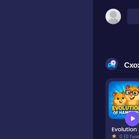
Схо
Evo
0 (0 Голосів