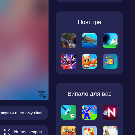
Нові ігри
Випало для вас
ідкрити в новому вікні
На весь екран