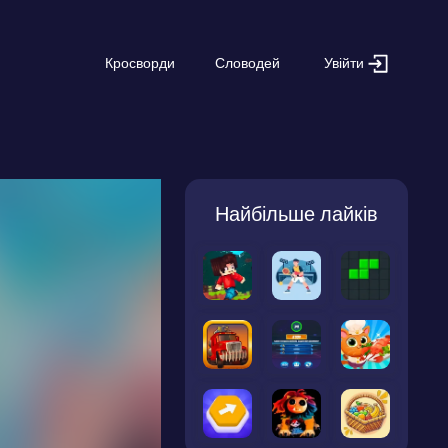
Увійти
Кросворди
Словодей
Найбільше лайків