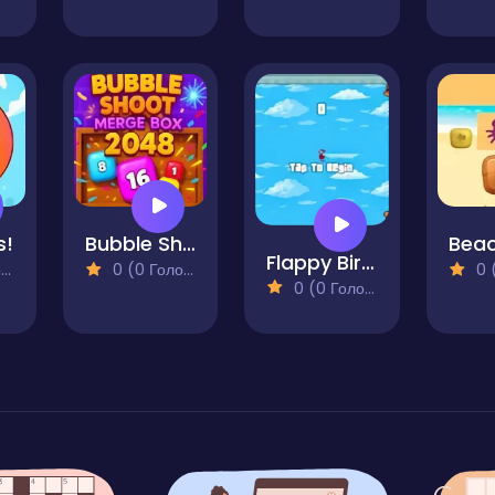
s!
Bubble Shoot Merge Box 2048
Flappy Bird12
)
0 (0 Голосів)
0 (0
0 (0 Голосів)