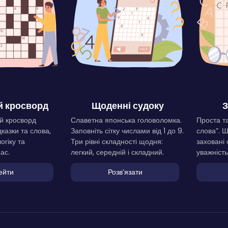
 кросворд
Щоденні судоку
З
й кросворд
Славетна японська головоломка.
Проста та
дказки та слова,
Заповніть сітку числами від 1 до 9.
слова”. 
огіку та
Три рівні складності щодня:
заховані 
ас.
легкий, середній і складний.
уважність
ейти
Розвʼязати