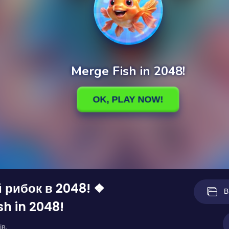
 рибок в 2048! ❖
В
sh in 2048!
ів.