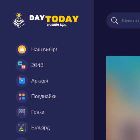
Наш вибір!
2048
Аркади
Поєднайки
Гонки
Більярд