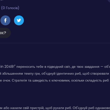
 (0 Голосів)
ює?
 in 2048!" переносить тебе в підводний світ, де твоє завдання — об
 Зі збільшенням темпу гри, об'єднуй ідентичних риб, щоб створювати 
 очок. Стратегія та швидкість є ключовими, оскільки складність риб 
 або нахили свій пристрій, щоб рухати риб. Об'єднуй риб однаково