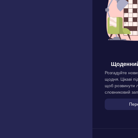
Щоденний
Розгадуйте нови
щодня. Цікаві пі
щоб розвинути л
словниковий зап
Пер