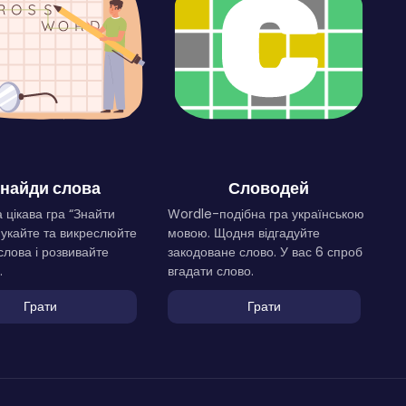
найди слова
Словодей
 цікава гра “Знайти
Wordle-подібна гра українською
Шукайте та викреслюйте
мовою. Щодня відгадуйте
слова і розвивайте
закодоване слово. У вас 6 спроб
.
вгадати слово.
Грати
Грати