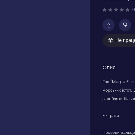
0
Не прац
Опис:
Гра "Merge Fish
морських істот.
заробляти більше
Як грати
Проведи пальцем