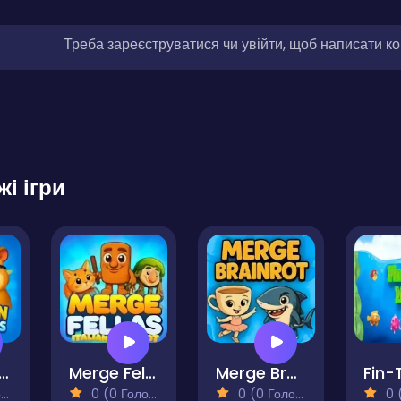
Треба зареєструватися чи увійти, щоб написати к
жі ігри
lution of Hamsters
Merge Fellas Italian Brainrot
Merge Brainrot
)
0 (0 Голосів)
0 (0 Голосів)
0 (0