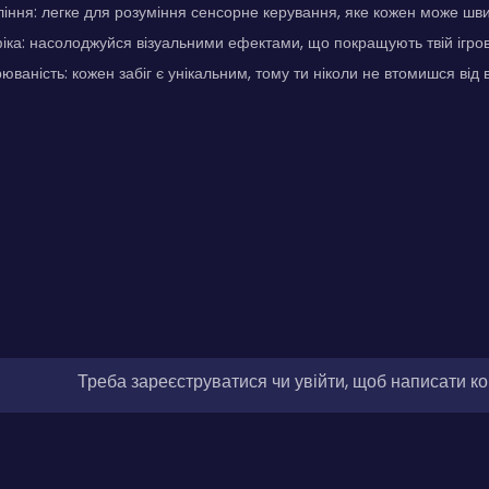
іння: легке для розуміння сенсорне керування, яке кожен може шв
ка: насолоджуйся візуальними ефектами, що покращують твій ігров
ваність: кожен забіг є унікальним, тому ти ніколи не втомишся від в
Треба зареєструватися чи увійти, щоб написати к