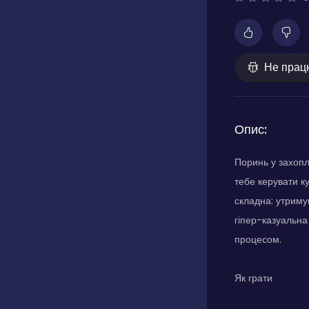
Не прац
Опис:
Поринь у захопл
тебе керувати к
складна: утриму
гіпер-казуальна
процесом.
Як грати