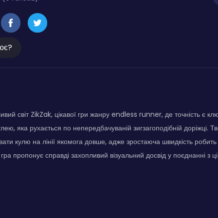
ює?
ивий світ ZikZak, цікавої гри жанру endless runner, де точність є к
улею, яка рухається по непередбачуваній зигзагоподібній доріжці. Т
вати кулю на лінії якомога довше, адже зростаюча швидкість робить
 гра пропонує справді захопливий візуальний досвід у поєднанні з ц