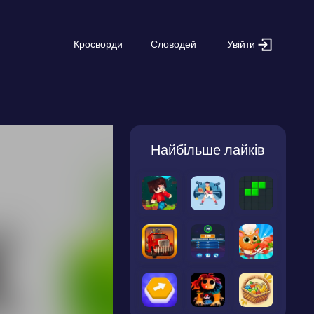
Увійти
Кросворди
Словодей
Найбільше лайків