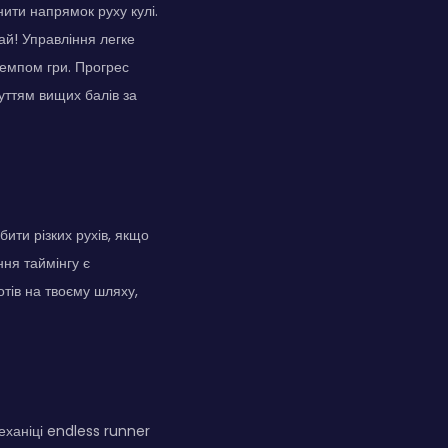
ити напрямок руху кулі.
ай! Управління легке
темпом гри. Прогрес
уттям вищих балів за
ити різких рухів, якщо
ня таймінгу є
отів на твоєму шляху,
еханіці endless runner