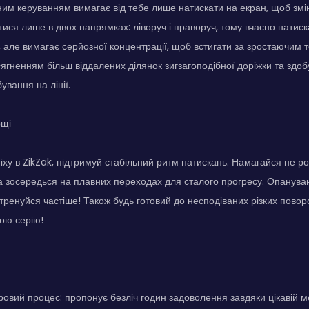
ним керуванням вимагає від тебе лише натискати на екран, щоб змін
ися лише в двох напрямках: ліворуч і праворуч, тому вчасно натиск
 але вимагає серйозної концентрації, щоб встигати за зростаючим 
ягненням більш віддалених ділянок зигзагоподібної доріжки та здоб
ування на лінії.
ощі
іху в ZikZak, підтримуй стабільний ритм натискань. Намагайся не роб
 а зосередься на плавних переходах для сталого прогресу. Опануван
тренуйся частіше! Також будь готовий до несподіваних різких повор
ою серію!
ровий процес: пропонує безліч годин задоволення завдяки цікавій м