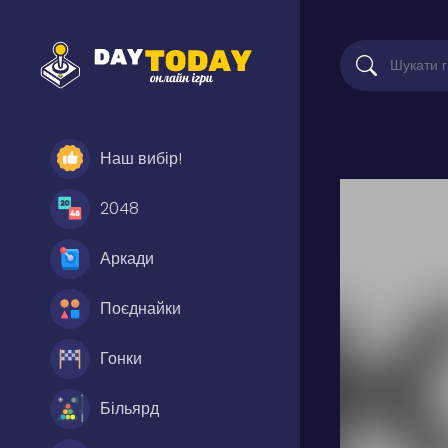
Наш вибір!
2048
Аркади
Поєднайки
Гонки
Більярд