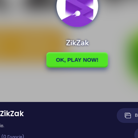
 ZikZak
В
ів.
 (0 Голосів)