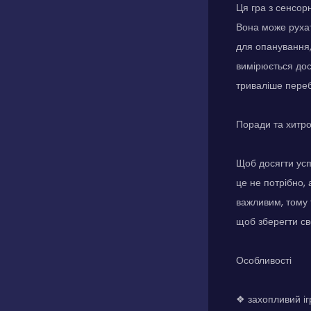
Ця гра з сенсор
Вона може рухат
для опанування,
вимірюється дос
триваліше переб
Поради та хитр
Щоб досягти усп
це не потрібно,
важливим, тому 
щоб зберегти св
Особливості
❖ захопливий іг