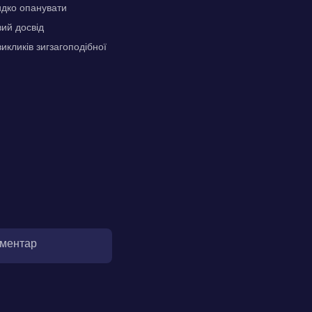
идко опанувати
ий досвід
икликів зигзагоподібної
оментар