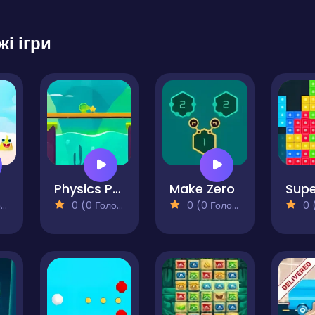
жі ігри
Physics Puzzle
Make Zero
)
0 (0 Голосів)
0 (0 Голосів)
0 (0