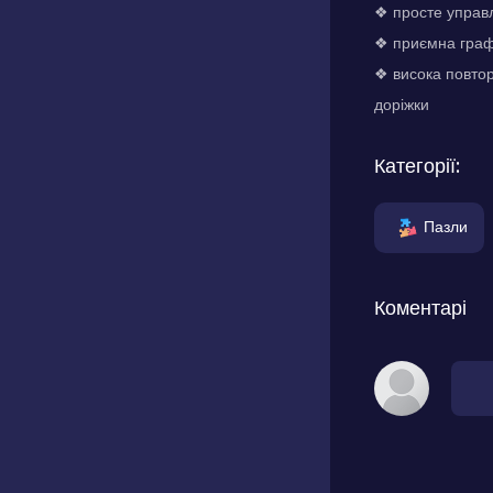
❖ просте управл
❖ приємна графі
❖ висока повторю
доріжки
Категорії:
Пазли
Коментарі