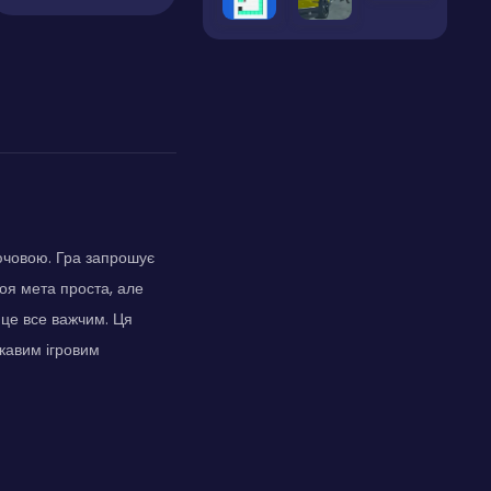
лючовою. Гра запрошує
воя мета проста, але
 це все важчим. Ця
ікавим ігровим