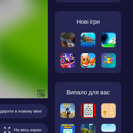
Нові ігри
Випало для вас
ідкрити в новому вікні
На весь екран