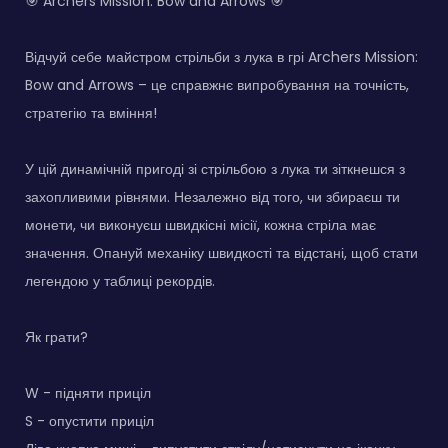
🎯 Archers Mission: Bow and Arrows 🎯
Відчуй себе майстром стрільби з лука в грі Archers Mission:
Bow and Arrows – це справжнє випробування на точність,
стратегію та вміння!
У цій динамічній пригоді зі стрільбою з лука ти зіткнешся з
захопливими рівнями. Незалежно від того, чи збираєш ти
монети, чи виконуєш швидкісні місії, кожна стріла має
значення. Опануй механіку швидкості та відстані, щоб стати
легендою у таблиці рекордів.
Як грати?
W - підняти приціл
S - опустити приціл