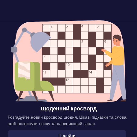
Щоденний кросворд
Розгадуйте новий кросворд щодня. Цікаві підказки та слова,
щоб розвинути логіку та словниковий запас.
Перейти