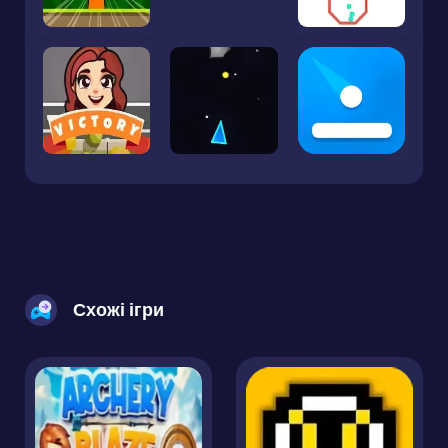
Схожі ігри