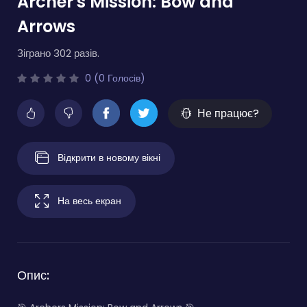
Archer's Mission: Bow and
Arrows
Зіграно 302 разів.
0 (0 Голосів)
Не працює?
Відкрити в новому вікні
На весь екран
Опис: