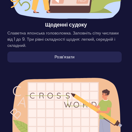
Щоденні судоку
Славетна японська головоломка. Заповніть сітку числами
від 1 до 9. Три рівні складності щодня: легкий, середній і
складний.
Розвʼязати