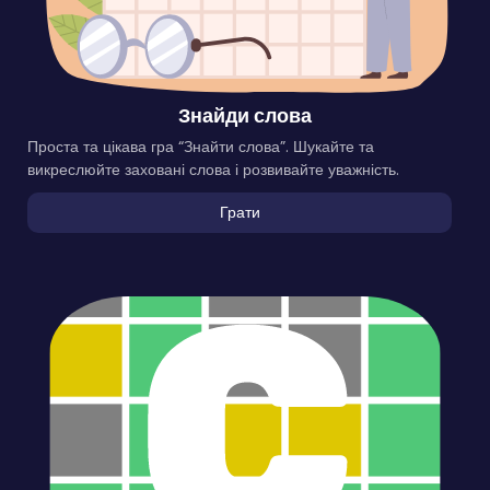
Знайди слова
Проста та цікава гра “Знайти слова”. Шукайте та
викреслюйте заховані слова і розвивайте уважність.
Грати