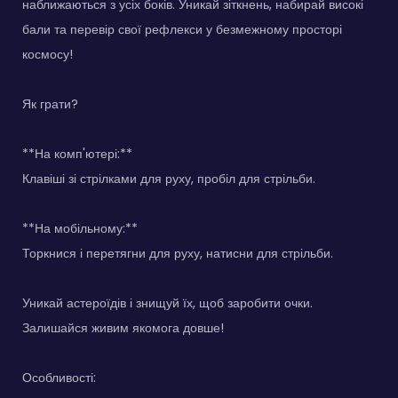
наближаються з усіх боків. Уникай зіткнень, набирай високі
бали та перевір свої рефлекси у безмежному просторі
космосу!
Як грати?
**На комп'ютері:**
Клавіші зі стрілками для руху, пробіл для стрільби.
**На мобільному:**
Торкнися і перетягни для руху, натисни для стрільби.
Уникай астероїдів і знищуй їх, щоб заробити очки.
Залишайся живим якомога довше!
Особливості: