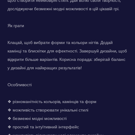
щоб створити неймовірні стилі. Дай волю своїй творчості,
досліджуючи безмежні модні можливості в цій цікавій грі.
Як грати
Клацай, щоб вибрати форми та кольори нігтів. Додай
камінці та блискітки для ефектності. Завершуй дизайни, щоб
відкрити більше варіантів. Корисна порада: зберігай баланс
у дизайні для найкращих результатів!
Особливості
❖ різноманітність кольорів, камінців та форм
❖ можливість створювати унікальні стилі
❖ безмежні модні можливості
❖ простий та інтуїтивний інтерфейс