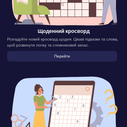
Щоденний кросворд
Розгадуйте новий кросворд щодня. Цікаві підказки та слова,
щоб розвинути логіку та словниковий запас.
Перейти