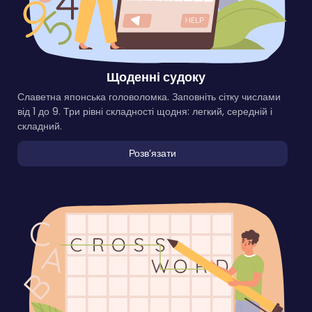
Щоденні судоку
Славетна японська головоломка. Заповніть сітку числами
від 1 до 9. Три рівні складності щодня: легкий, середній і
складний.
Розвʼязати