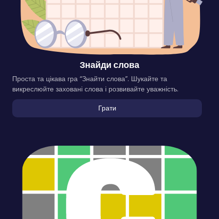
Знайди слова
Проста та цікава гра “Знайти слова”. Шукайте та
викреслюйте заховані слова і розвивайте уважність.
Грати