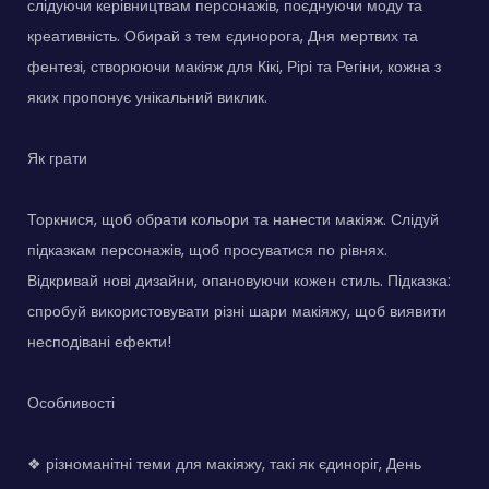
слідуючи керівництвам персонажів, поєднуючи моду та
креативність. Обирай з тем єдинорога, Дня мертвих та
фентезі, створюючи макіяж для Кікі, Рірі та Регіни, кожна з
яких пропонує унікальний виклик.
Як грати
Торкнися, щоб обрати кольори та нанести макіяж. Слідуй
підказкам персонажів, щоб просуватися по рівнях.
Відкривай нові дизайни, опановуючи кожен стиль. Підказка:
спробуй використовувати різні шари макіяжу, щоб виявити
несподівані ефекти!
Особливості
❖ різноманітні теми для макіяжу, такі як єдиноріг, День