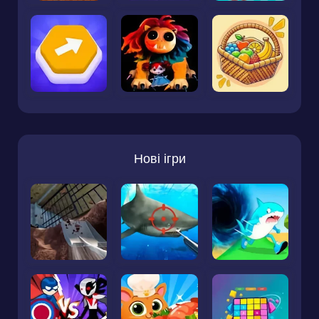
Нові ігри