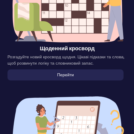
Щоденний кросворд
Розгадуйте новий кросворд щодня. Цікаві підказки та слова,
щоб розвинути логіку та словниковий запас.
Перейти