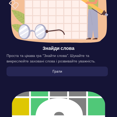
Знайди слова
Проста та цікава гра “Знайти слова”. Шукайте та
викреслюйте заховані слова і розвивайте уважність.
Грати