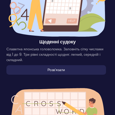
Щоденні судоку
Славетна японська головоломка. Заповніть сітку числами
від 1 до 9. Три рівні складності щодня: легкий, середній і
складний.
Розвʼязати