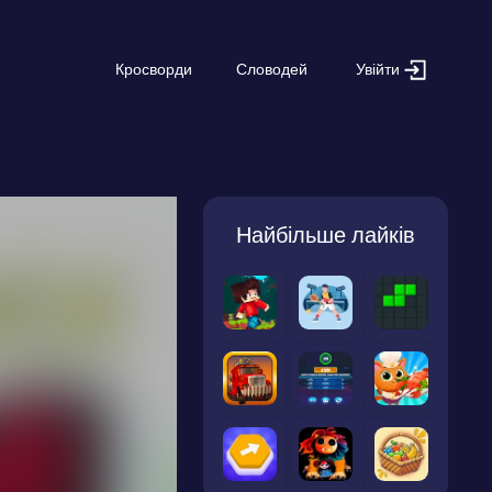
Увійти
Кросворди
Словодей
Найбільше лайків