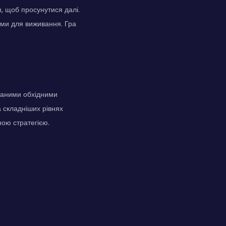
я, щоб просунутися далі.
ими для виживання. Гра
іваними обхідними
 складніших рівнях
ною стратегією.