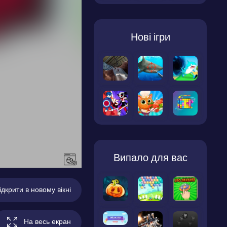
Нові ігри
Випало для вас
ідкрити в новому вікні
На весь екран