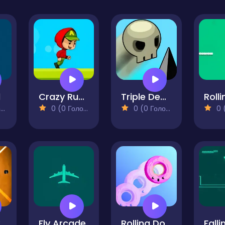
l
Crazy Runner Boy
Triple Death Jump
)
0 (0 Голосів)
0 (0 Голосів)
0 (0
Fly Arcade
Rolling Donut