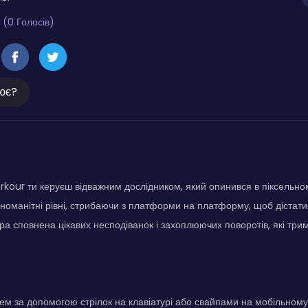
 (0 Голосів)
ює?
arkour ти керуєш відважним дослідником, який опинився в піксельном
зноманітні рівні, стрибаючи з платформи на платформу, щоб дістатис
Гра сповнена цікавих несподіванок і захоплюючих поворотів, які трим
м за допомогою стрілок на клавіатурі або свайпами на мобільному