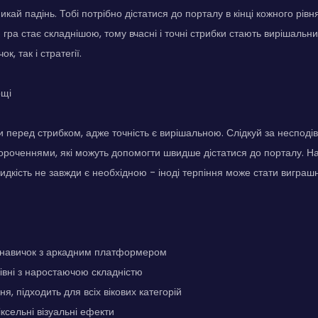
кай падінь. Тобі потрібно дістатися до порталу в кінці кожного рівн
 гра стає складнішою, тому вчасні і точні стрибки стають вирішальн
к, так і стратегії.
ощі
и перед стрибком, адже точність є вирішальною. Слідкуй за неспод
роченнями, які можуть допомогти швидше дістатися до порталу. На
идкість не завжди є необхідною - іноді терпіння може стати виграш
і навичок з аркадним платформером
рівні з наростаючою складністю
я, підходить для всіх вікових категорій
ксельні візуальні ефекти