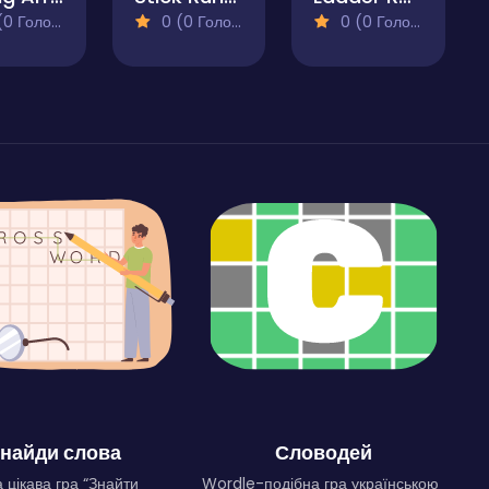
 Голосів)
0 (0 Голосів)
0 (0 Голосів)
найди слова
Словодей
 цікава гра “Знайти
Wordle-подібна гра українською