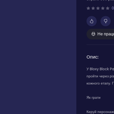
0
Не прац
Опис:
У Bloxy Block P
пройти через рі
кожного етапу. 
Як грати
Керуй персонаже