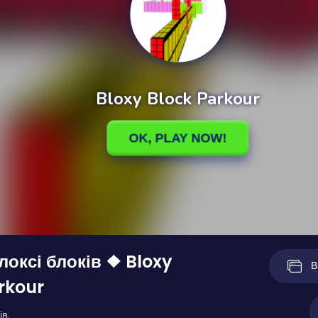
локсі блоків ❖ Bloxy
В
rkour
ів.