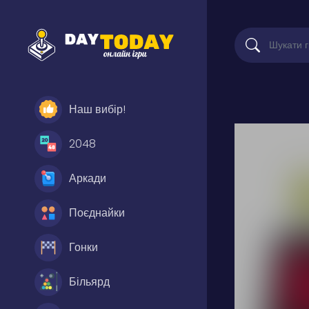
Наш вибір!
2048
Аркади
Поєднайки
Гонки
Більярд