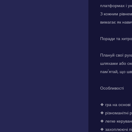
платформах і уни
З кожним рівнем
вимагає як навичо
Поради та хитр
Плануй свої рух
шляхами або ско
пам'ятай, що шв
Особливості
❖ гра на основ
❖ різноманітні 
❖ легке керуванн
❖ захоплюючі пі