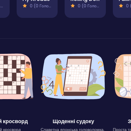
)
0 (0 Голосів)
0 (0 Голосів)
0 (0
 кросворд
Щоденні судоку
З
й кросворд
Славетна японська головоломка.
Проста та