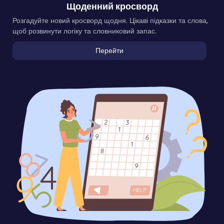
Щоденний кросворд
Розгадуйте новий кросворд щодня. Цікаві підказки та слова,
щоб розвинути логіку та словниковий запас.
Перейти