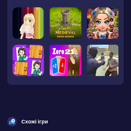
Схожі ігри