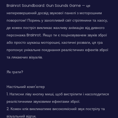
Brainrot Soundboard: Gun Sounds Game — це
неперевершений досвід звукової панелі з моторошним
поворотом! Поринь у захопливий світ стрілянини та хаосу,
де кожен постріл викликає жахливу анімацію від дивного
персонажа Brainrot. Якщо ти є поціновувачем звуків зброї
або просто шукаєш моторошні, хаотичні розваги, ця гра
пропонує унікальне поєднання реалістичних ефектів зброї
та лякаючих візуалів.
Як грати?
Настільний комп'ютер
1. Натисни ліву кнопку миші, щоб вистрілити і насолодитися
реалістичними звуковими ефектами зброї.
2. Кожен клік викликатиме високоякісний звук пострілу та
візуальний відгук.