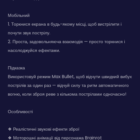
Мобільний
1. Торкнися екрана в будь-якому місці, щоб вистрілити і
почути звук пострілу.
2. Проста, задовольняюча взаємодія — просто торкнися і
насолоджуйся ефектами.
Підказка
Використовуй режим Max Bullet, щоб відчути швидкий вибух
пострілів за один раз — відчуй силу та ритм автоматичного
вогню, коли зброя реве з кількома пострілами одночасно!
Особливості
❖ Реалістичні звукові ефекти зброї
❖ Моторошні анімації від персонажа Brainrot