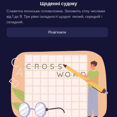
Щоденні судоку
Славетна японська головоломка. Заповніть сітку числами
від 1 до 9. Три рівні складності щодня: легкий, середній і
складний.
Розвʼязати