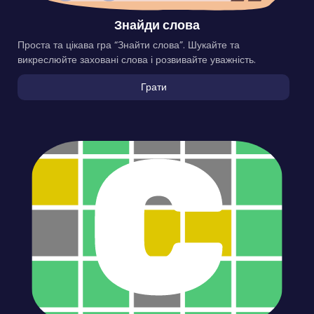
Знайди слова
Проста та цікава гра “Знайти слова”. Шукайте та
викреслюйте заховані слова і розвивайте уважність.
Грати