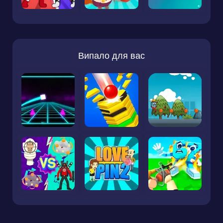
Випало для вас