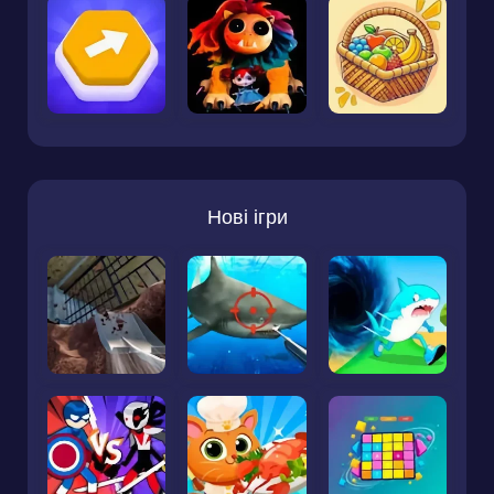
Нові ігри