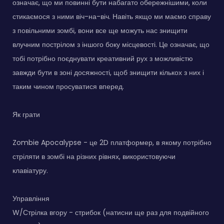
означає, що ми повинні бути набагато обережнішими, коли
стикаємося з ними віч-на-віч. Навіть якщо ми маємо справу
з повільними зомбі, вони все ще можуть нас знищити
влучним пострілом з іншого боку місцевості. Це означає, що
тобі потрібно поєднувати креативний рух з можливістю
завжди бути в зоні досяжності, щоб знищити кількох з них і
таким чином просуватися вперед.
Як грати
Zombie Apocalypse - це 2D платформер, в якому потрібно
стріляти в зомбі на різних рівнях, використовуючи
клавіатуру.
Управління
W/Стрілка вгору - стрибок (натисни ще раз для подвійного