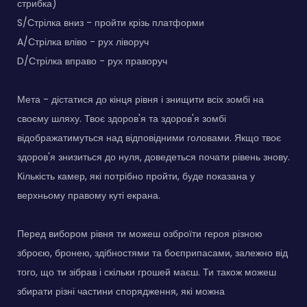
стрибка)
S/Стрілка вниз - пройти крізь платформи
A/Стрілка вліво - рух ліворуч
D/Стрілка вправо - рух праворуч
Мета - дістатися до кінця рівня і знищити всіх зомбі на
своєму шляху. Твоє здоров'я та здоров'я зомбі
відображатимуться над відповідними головами. Якщо твоє
здоров'я знизиться до нуля, доведеться почати рівень знову.
Кількість камер, які потрібно пройти, буде показана у
верхньому правому куті екрана.
Перед вибором рівня ти можеш озброїти героя різною
зброєю, бронею, здібностями та боєприпасами, залежно від
того, що ти зібрав і скільки грошей маєш. Ти також можеш
збирати різні частини спорядження, які можна