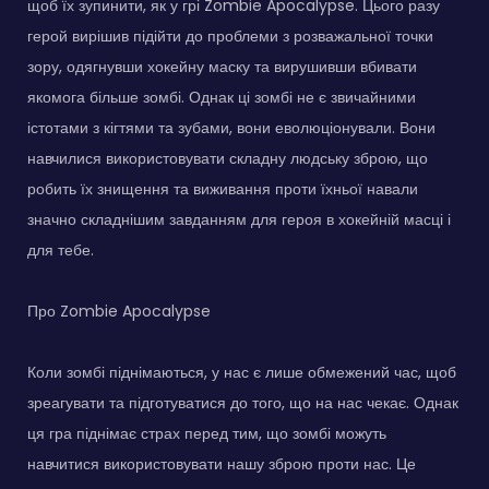
щоб їх зупинити, як у грі Zombie Apocalypse. Цього разу
герой вирішив підійти до проблеми з розважальної точки
зору, одягнувши хокейну маску та вирушивши вбивати
якомога більше зомбі. Однак ці зомбі не є звичайними
істотами з кігтями та зубами, вони еволюціонували. Вони
навчилися використовувати складну людську зброю, що
робить їх знищення та виживання проти їхньої навали
значно складнішим завданням для героя в хокейній масці і
для тебе.
Про Zombie Apocalypse
Коли зомбі піднімаються, у нас є лише обмежений час, щоб
зреагувати та підготуватися до того, що на нас чекає. Однак
ця гра піднімає страх перед тим, що зомбі можуть
навчитися використовувати нашу зброю проти нас. Це