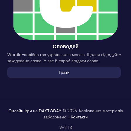
Словодей
Wordle-подібна гра українською мовою. Щодня відгадуйте
закодоване слово. У вас 6 спроб вгадати слово.
Грати
Онлайн Ігри
на
DAYTODAY
© 2025. Копіювання матеріалів
заборонено. |
Контакти
V-2.1.3