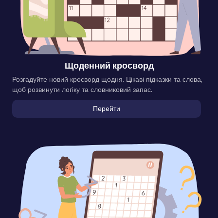
Щоденний кросворд
Розгадуйте новий кросворд щодня. Цікаві підказки та слова,
щоб розвинути логіку та словниковий запас.
Перейти