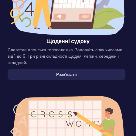
Щоденні судоку
Славетна японська головоломка. Заповніть сітку числами
від 1 до 9. Три рівні складності щодня: легкий, середній і
складний.
Розвʼязати