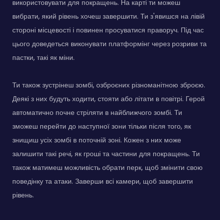
використовувати для покращень. На карті ти можеш
вибрати, який рівень хочеш завершити. Ти з'явишся на лівій
стороні місцевості і повинен просуватися праворуч. Під час
цього доведеться виконувати платформінг через розриви та
пастки, такі як міни.
Ти також зустрінеш зомбі, озброєних різноманітною зброєю.
Деякі з них будуть ходити, стояти або літати в повітрі. Герой
автоматично почне стріляти в найближчого зомбі. Ти
зможеш перейти до наступної зони тільки після того, як
знищиш усіх зомбі в поточній зоні. Кожен з них може
залишити такі речі, як гроші та частини для покращень. Ти
також матимеш можливість обрати перк, щоб змінити свою
поведінку та атаки. Заверши всі камери, щоб завершити
рівень.