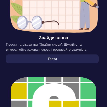
Знайди слова
Проста та цікава гра “Знайти слова”. Шукайте та
викреслюйте заховані слова і розвивайте уважність.
Грати