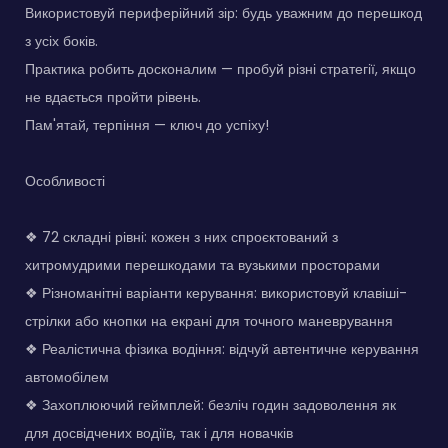
Використовуй периферійний зір: будь уважним до перешкод
з усіх боків.
Практика робить досконалим — пробуй різні стратегії, якщо
не вдається пройти рівень.
Пам'ятай, терпіння — ключ до успіху!
Особливості
❖ 72 складні рівні: кожен з них спроєктований з
хитромудрими перешкодами та вузькими просторами
❖ Різноманітні варіанти керування: використовуй клавіші-
стрілки або кнопки на екрані для точного маневрування
❖ Реалістична фізика водіння: відчуй автентичне керування
автомобілем
❖ Захоплюючий геймплей: безліч годин задоволення як
для досвідчених водіїв, так і для новачків