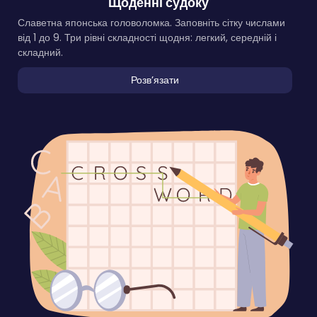
Щоденні судоку
Славетна японська головоломка. Заповніть сітку числами
від 1 до 9. Три рівні складності щодня: легкий, середній і
складний.
Розвʼязати