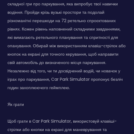
складної гри про паркування, яка випробує твої навички
водіння. Пройди крізь вузькі простори та подолай
різноманітні перешкоди на 72 ретельно спроєктованих
рівнях. Кожен рівень наповнений складними завданнями,
які вимагають ретельного планування та спритності для
опанування. Обирай між використанням клавіш-стрілок або
кнопок на екрані для точного керування, щоб направити
свій автомобіль до визначеного місця паркування.
Незалежно від того, чи ти досвідчений водій, чи новачок у
іграх про паркування, Car Park Simulator пропонує безліч
годин захоплюючого геймплею.
Як грати
Щоб грати в Car Park Simulator, використовуй клавіші-
стрілки або кнопки на екрані для маневрування та