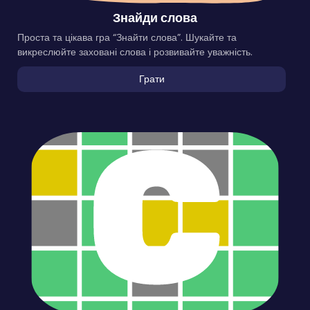
Знайди слова
Проста та цікава гра “Знайти слова”. Шукайте та
викреслюйте заховані слова і розвивайте уважність.
Грати