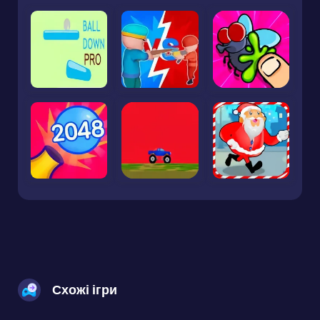
Схожі ігри