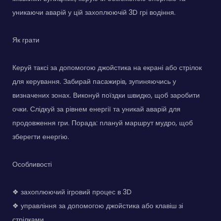
уникаючи аварій у цій захоплюючій 3D грі водіння.
Як грати
Керуй таксі за допомогою джойстика на екрані або стрілок
для керування. Забирай пасажирів, зупиняючись у
визначених зонах. Виконуй поїздки швидко, щоб заробити
очки. Слідкуй за рівнем енергії та уникай аварій для
продовження гри. Порада: плануй маршрут мудро, щоб
зберегти енергію.
Особливості
❖ захоплюючий ігровий процес в 3D
❖ управління за допомогою джойстика або клавіш зі
стрілками