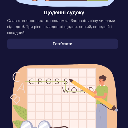
Щоденні судоку
Славетна японська головоломка. Заповніть сітку числами
від 1 до 9. Три рівні складності щодня: легкий, середній і
складний.
Розвʼязати