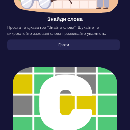
Знайди слова
Проста та цікава гра “Знайти слова”. Шукайте та
викреслюйте заховані слова і розвивайте уважність.
Грати