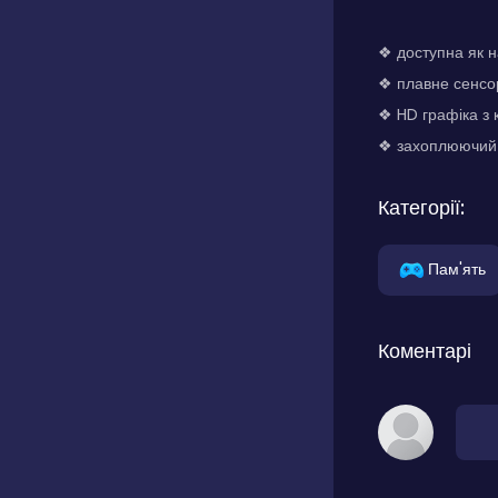
❖ доступна як н
❖ плавне сенсор
❖ HD графіка з 
❖ захоплюючий 
Категорії:
Пам'ять
Коментарі