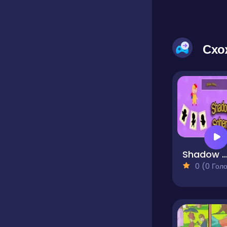
Схо
Shadow Sph
0 (0 Голосів