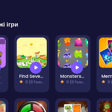
жі ігри
ere
Find Seven Differences
Monsters Match
)
0 (0 Голосів)
0 (0 Голосів)
0 (0