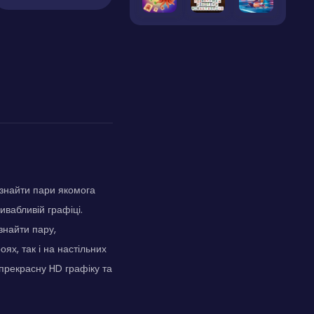
 знайти пари якомога
вабливій графіці.
знайти пару,
ях, так і на настільних
прекрасну HD графіку та