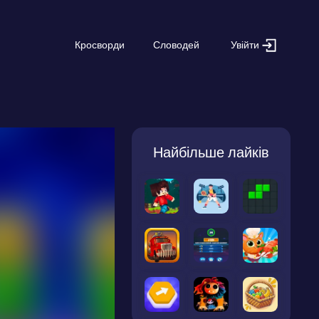
Увійти
Кросворди
Словодей
Найбільше лайків