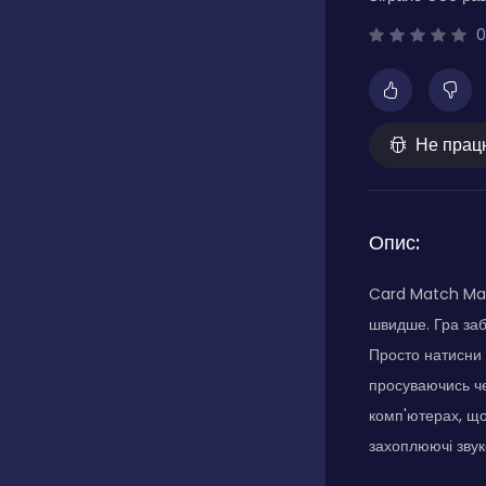
0
Не прац
Опис:
Card Match Mani
швидше. Гра заб
Просто натисни 
просуваючись че
комп'ютерах, що
захоплюючі звук