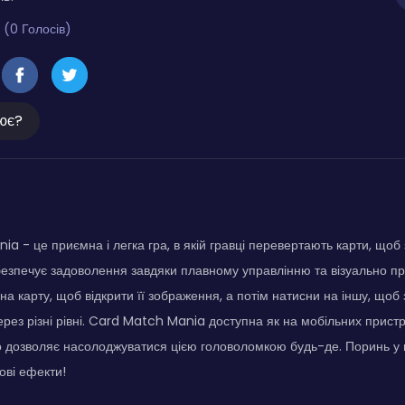
 (0 Голосів)
ює?
a - це приємна і легка гра, в якій гравці перевертають карти, щоб
езпечує задоволення завдяки плавному управлінню та візуально при
на карту, щоб відкрити її зображення, а потім натисни на іншу, щоб 
рез різні рівні. Card Match Mania доступна як на мобільних пристро
 дозволяє насолоджуватися цією головоломкою будь-де. Поринь у 
ові ефекти!