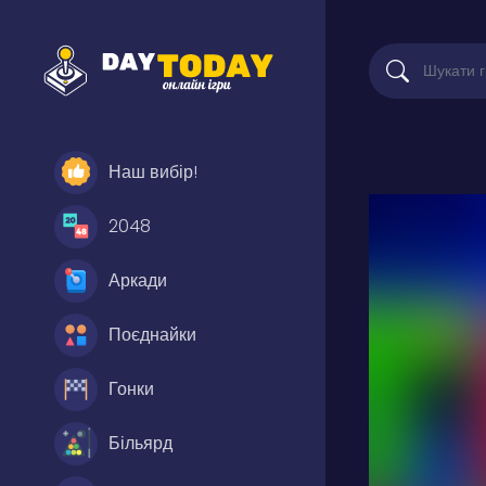
Наш вибір!
2048
Аркади
Поєднайки
Гонки
Більярд