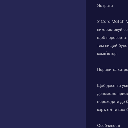
Як грати
У Card Match Ma
використовуй се
щоб перевертати
тим вищий буде 
комп'ютері.
Поради та хитр
Щоб досягти усп
допоможе приско
переходити до б
карт, які ти вж
Особливості