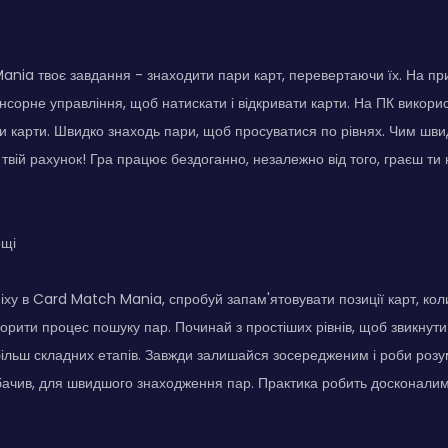
nia твоє завдання - знаходити пари карт, перевертаючи їх. На пр
нсорне управління, щоб натискати і відкривати карти. На ПК викорис
 карти. Швидко знаходь пари, щоб просуватися по рівнях. Чим шв
твій рахунок! Гра працює бездоганно, незалежно від того, граєш ти
ощі
іху в Card Match Mania, спробуй запам'ятовувати позиції карт, кол
рити процес пошуку пар. Починай з простіших рівнів, щоб звикнути
ільш складних етапів. Завжди залишайся зосередженим і роби розум
е бачив, для швидшого знаходження пар. Практика робить досконалим