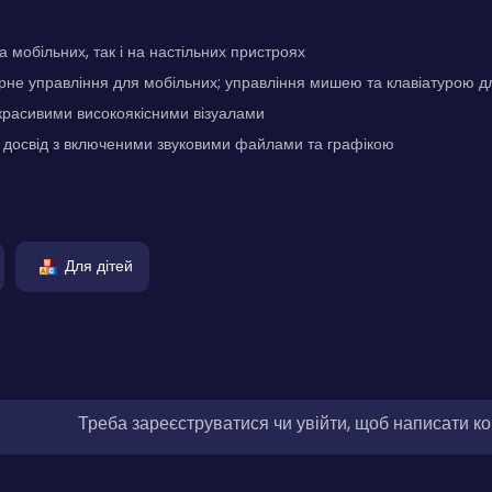
а мобільних, так і на настільних пристроях
не управління для мобільних; управління мишею та клавіатурою д
красивими високоякісними візуалами
досвід з включеними звуковими файлами та графікою
Для дітей
Треба зареєструватися чи увійти, щоб написати к