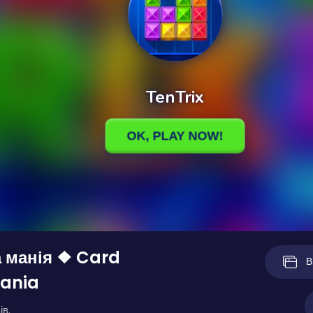
 манія ❖ Card
В
ania
ів.