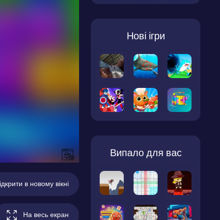
Нові ігри
Випало для вас
ідкрити в новому вікні
На весь екран