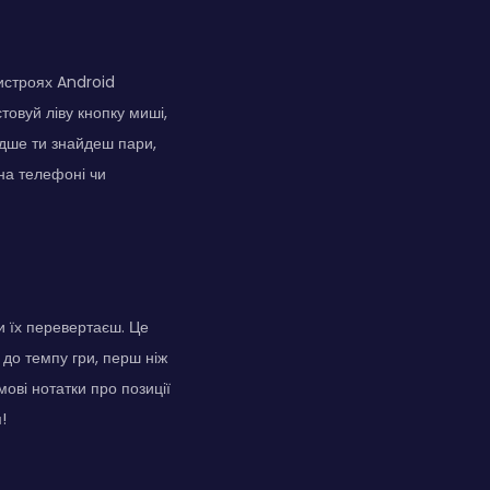
истроях Android
товуй ліву кнопку миші,
идше ти знайдеш пари,
 на телефоні чи
и їх перевертаєш. Це
 до темпу гри, перш ніж
ові нотатки про позиції
!