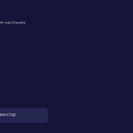
ля настільних
оментар