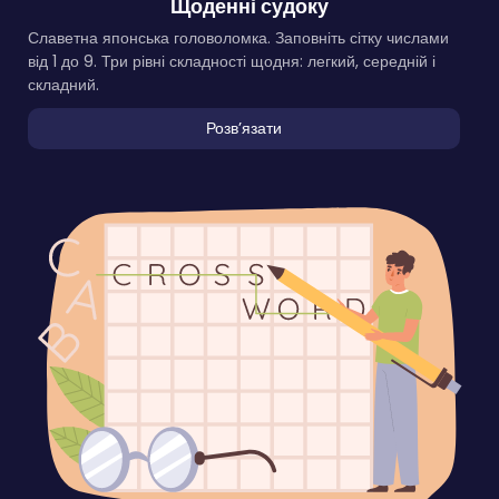
Щоденні судоку
Славетна японська головоломка. Заповніть сітку числами
від 1 до 9. Три рівні складності щодня: легкий, середній і
складний.
Розвʼязати