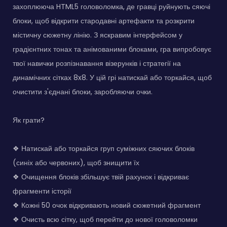
захоплююча HTML5 головоломка, де гравці руйнують сяючі
блоки, щоб відкрити стародавні артефакти та розкрити
містичну сюжетну лінію. З яскравим інтерфейсом у
градієнтних тонах та анімованими блоками, гра випробовує
твої навички розпізнавання візерунків і стратегії на
динамічних сітках 8x8. У цій грі натискай або торкайся, щоб
очистити з'єднані блоки, заробляючи очки.
Як грати?
❖ Натискай або торкайся груп суміжних сяючих блоків
(синіх або червоних), щоб знищити їх
❖ Очищення блоків збільшує твій рахунок і відкриває
фрагменти історії
❖ Кожні 50 очок відкривають новий сюжетний фрагмент
❖ Очисть всю сітку, щоб перейти до нової головоломки