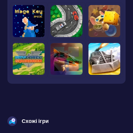
Схожі ігри