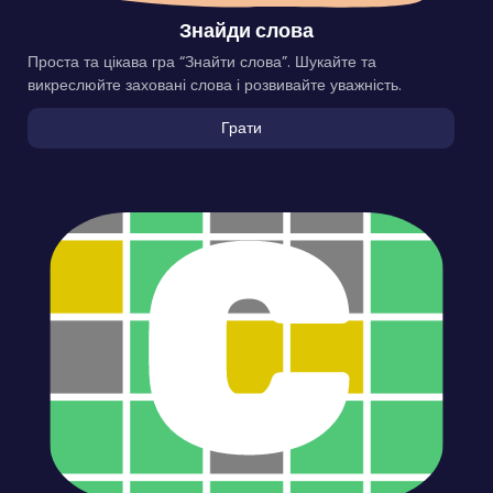
Знайди слова
Проста та цікава гра “Знайти слова”. Шукайте та
викреслюйте заховані слова і розвивайте уважність.
Грати