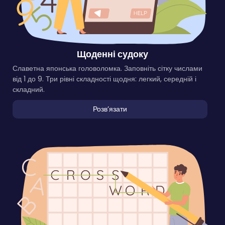
Щоденні судоку
Славетна японська головоломка. Заповніть сітку числами
від 1 до 9. Три рівні складності щодня: легкий, середній і
складний.
Розвʼязати