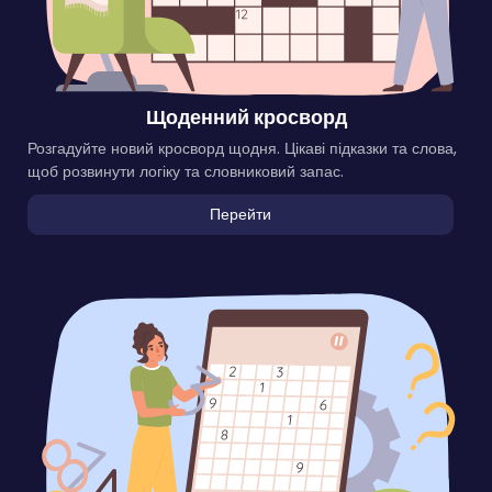
Щоденний кросворд
Розгадуйте новий кросворд щодня. Цікаві підказки та слова,
щоб розвинути логіку та словниковий запас.
Перейти