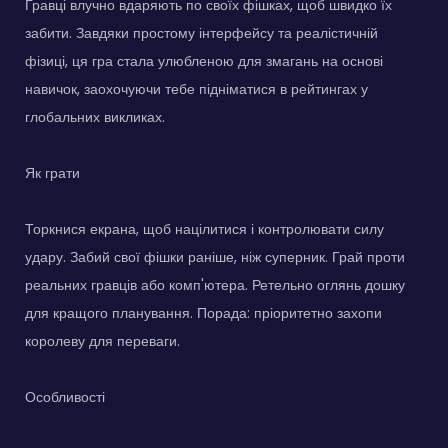
Гравці влучно вдаряють по своїх фішках, щоб швидко їх
забити. Завдяки простому інтерфейсу та реалістичній
фізиці, ця гра стала улюбленою для змагань на основі
навичок, заохочуючи тебе підніматися в рейтингах у
глобальних викликах.
Як грати
Торкнися екрана, щоб націлитися і контролювати силу
удару. Забий свої фішки раніше, ніж суперник. Грай проти
реальних гравців або комп'ютера. Ретельно оглянь дошку
для кращого планування. Порада: пріоритетно захопи
королеву для переваги.
Особливості