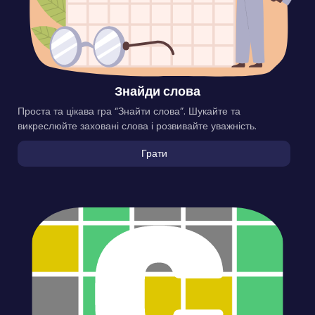
Знайди слова
Проста та цікава гра “Знайти слова”. Шукайте та
викреслюйте заховані слова і розвивайте уважність.
Грати