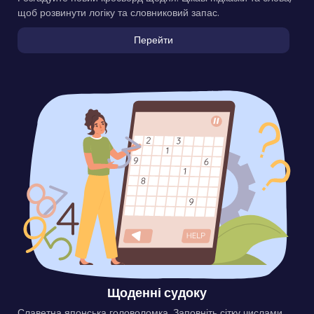
щоб розвинути логіку та словниковий запас.
Перейти
Щоденні судоку
Славетна японська головоломка. Заповніть сітку числами