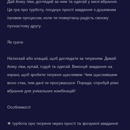
Дай йому ліки, доглядай за ним та одягай у милі вбрання.
Ця гра про турботу, поєднує прості завдання з душевним
ігровим процесом, коли ти повертаєш радість своєму
пухнастому другу.
Як грати
Натискай або клацай, щоб доглядати за тигреням. Давай
йому ліки, купай, годуй та одягай. Виконуй завдання на
екрані, щоб зробити тигреня щасливим. Чим щасливішим
воно стає, тим далі ти просуваєшся. Порада: спробуй різні
вбрання для унікальних комбінацій!
Особливості
❖ турбота про тигреня через прості та зрозумілі завдання