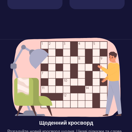
Щоденний кросворд
Розгадуйте новий кросворд щодня. Цікаві підказки та слова,