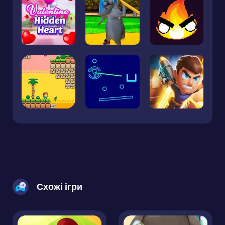
Схожі ігри