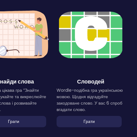
найди слова
Словодей
 цікава гра “Знайти
Wordle-подібна гра українською
Шукайте та викреслюйте
мовою. Щодня відгадуйте
слова і розвивайте
закодоване слово. У вас 6 спроб
.
вгадати слово.
Грати
Грати