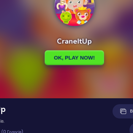
Up
В
ів.
 (0 Голосів)