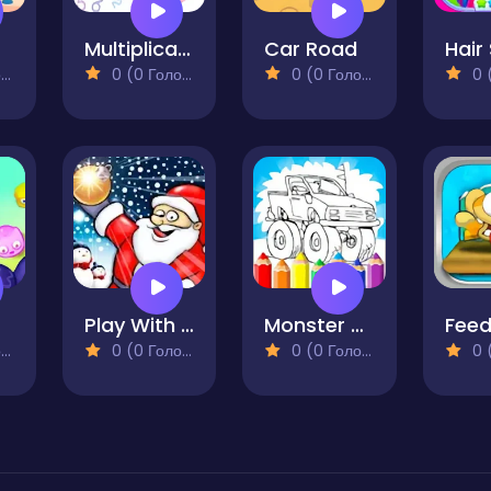
m
Multiplication Simulator
Car Road
)
0 (0 Голосів)
0 (0 Голосів)
0 (0
Play With Santa Claus
Monster Truck Coloring Pages For Kids
)
0 (0 Голосів)
0 (0 Голосів)
0 (0