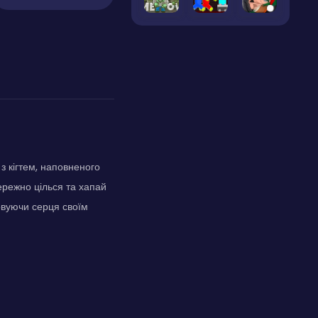
з кігтем, наповненого
бережно цілься та хапай
ойовуючи серця своїм