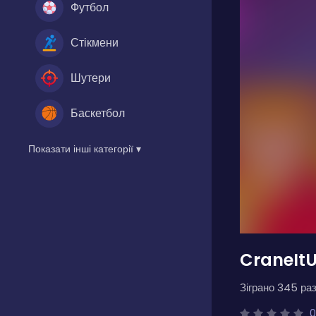
Футбол
Стікмени
Шутери
Баскетбол
Показати інші категорії ▾
CraneIt
Зіграно 345 раз
0