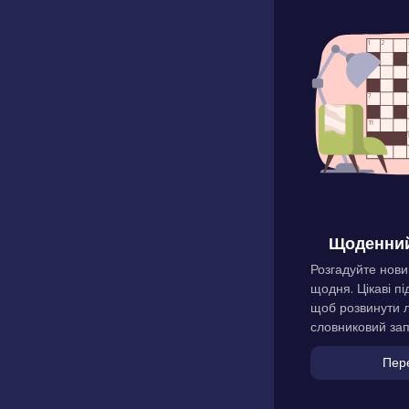
Щоденний
Розгадуйте нови
щодня. Цікаві пі
щоб розвинути л
словниковий зап
Пер