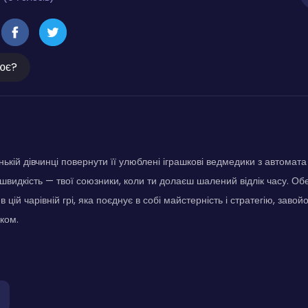
ює?
кій дівчинці повернути її улюблені іграшкові ведмедики з автомата 
і швидкість — твої союзники, коли ти долаєш шалений відлік часу. О
 в цій чарівній грі, яка поєднує в собі майстерність і стратегію, зав
ком.