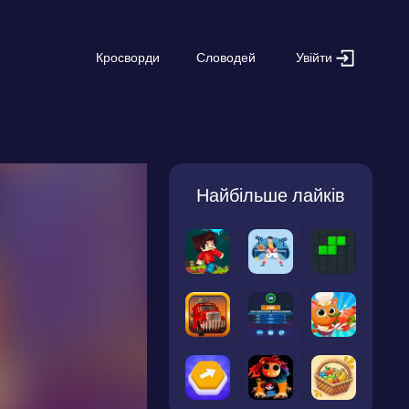
Увійти
Кросворди
Словодей
Найбільше лайків