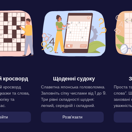
 кросворд
Щоденні судоку
З
й кросворд
Славетна японська головоломка.
Проста та
дказки та слова,
Заповніть сітку числами від 1 до 9.
слова”. 
огіку та
Три рівні складності щодня:
заховані 
ас.
легкий, середній і складний.
уважність
ейти
Розвʼязати