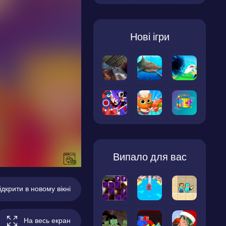
Нові ігри
Випало для вас
ідкрити в новому вікні
На весь екран