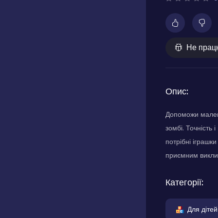
Не прац
Опис:
Допоможи малень
зомбі. Точність 
потрібні іграшки
приємним викли
Категорії:
Для дітей