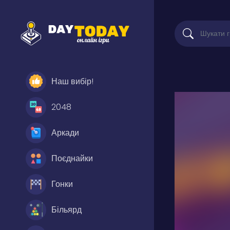
Наш вибір!
2048
Аркади
Поєднайки
Гонки
Більярд