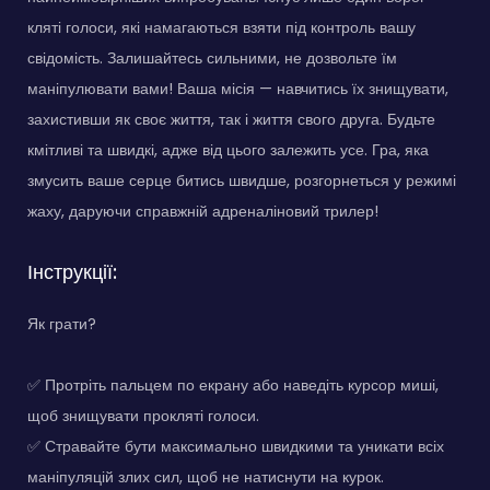
кляті голоси, які намагаються взяти під контроль вашу
свідомість. Залишайтесь сильними, не дозвольте їм
маніпулювати вами! Ваша місія — навчитись їх знищувати,
захистивши як своє життя, так і життя свого друга. Будьте
кмітливі та швидкі, адже від цього залежить усе. Гра, яка
змусить ваше серце битись швидше, розгорнеться у режимі
жаху, даруючи справжній адреналіновий трилер!
Інструкції:
Як грати?
✅ Протріть пальцем по екрану або наведіть курсор миші,
щоб знищувати прокляті голоси.
✅ Стравайте бути максимально швидкими та уникати всіх
маніпуляцій злих сил, щоб не натиснути на курок.