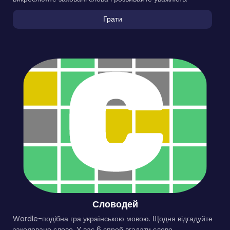
Грати
Словодей
Wordle-подібна гра українською мовою. Щодня відгадуйте
закодоване слово. У вас 6 спроб вгадати слово.