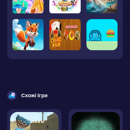
Схожі ігри