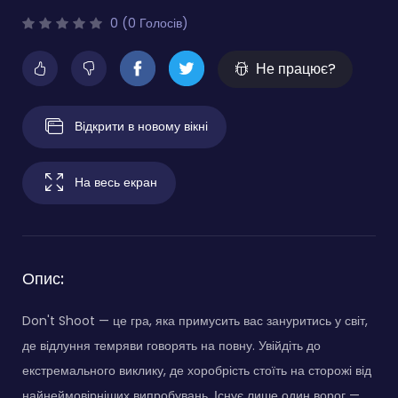
0 (0 Голосів)
Не працює?
Відкрити в новому вікні
На весь екран
Опис:
Don't Shoot — це гра, яка примусить вас зануритись у світ,
де відлуння темряви говорять на повну. Увійдіть до
екстремального виклику, де хоробрість стоїть на сторожі від
найнеймовірніших випробувань. Існує лише один ворог —