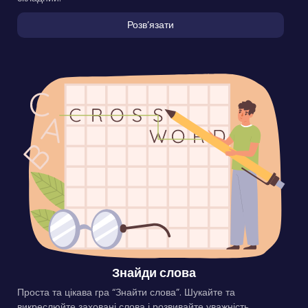
Розвʼязати
Знайди слова
Проста та цікава гра “Знайти слова”. Шукайте та
викреслюйте заховані слова і розвивайте уважність.