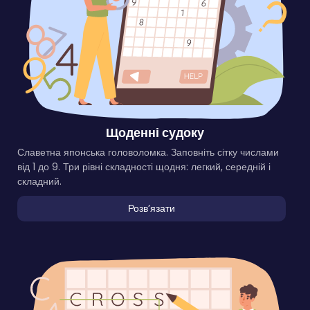
Щоденні судоку
Славетна японська головоломка. Заповніть сітку числами
від 1 до 9. Три рівні складності щодня: легкий, середній і
складний.
Розвʼязати