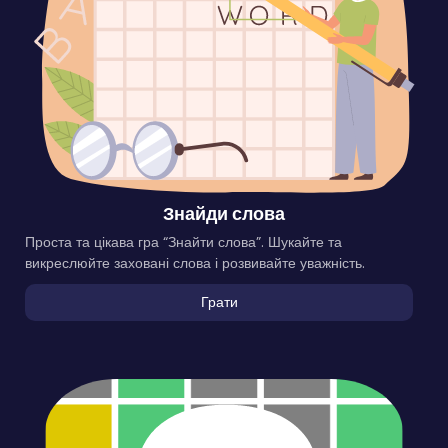
Знайди слова
Проста та цікава гра “Знайти слова”. Шукайте та
викреслюйте заховані слова і розвивайте уважність.
Грати