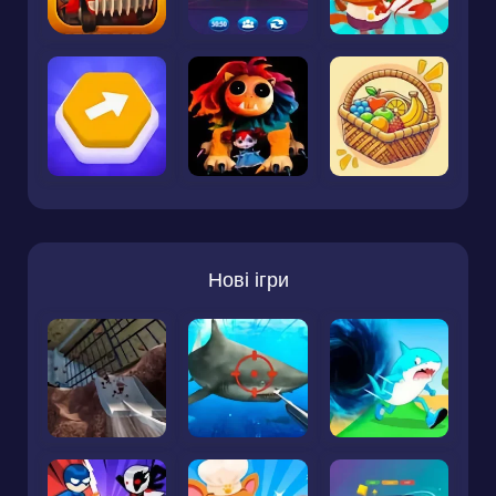
Нові ігри