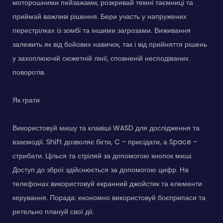
моторошними пейзажами, розкривай темні таємниці та
приймай важливі рішення. Бери участь у напружених
перестрілках із зомбі та іншими загрозами. Виживання
залежить як від бойових навичок, так і від прийняття рішень
у захоплюючій сюжетній лінії, сповненій несподіваних
поворотів.
Як грати
Використовуй мишу та клавіші WASD для дослідження та
взаємодії. Shift дозволяє бігти, C - присідати, а Space -
стрибати. Цілься та стріляй за допомогою кнопок миші.
Доступ до зброї здійснюється за допомогою цифр. На
телефонах використовуй екранний джойстик та елементи
керування. Порада: економно використовуй боєприпаси та
ретельно плануй свої дії.