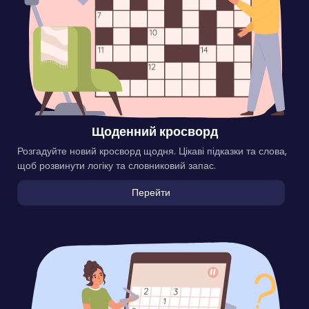
Щоденний кросворд
Розгадуйте новий кросворд щодня. Цікаві підказки та слова,
щоб розвинути логіку та словниковий запас.
Перейти