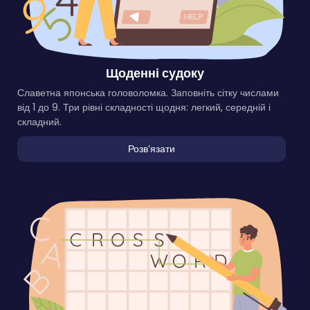
Щоденні судоку
Славетна японська головоломка. Заповніть сітку числами
від 1 до 9. Три рівні складності щодня: легкий, середній і
складний.
Розвʼязати