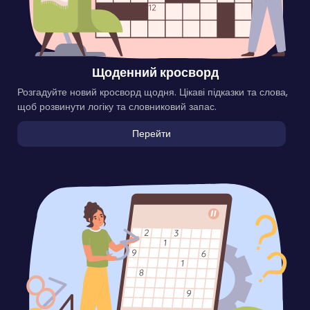
Щоденний кросворд
Розгадуйте новий кросворд щодня. Цікаві підказки та слова,
щоб розвинути логіку та словниковий запас.
Перейти