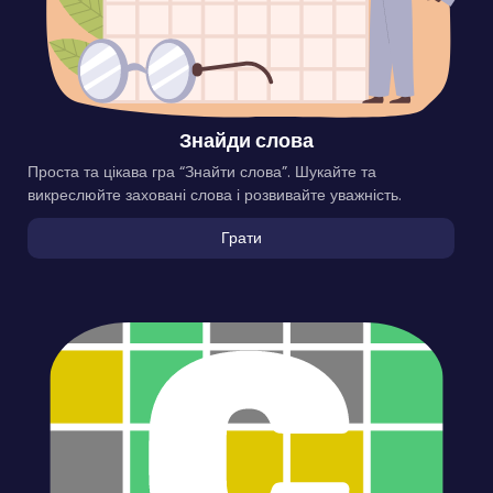
Знайди слова
Проста та цікава гра “Знайти слова”. Шукайте та
викреслюйте заховані слова і розвивайте уважність.
Грати