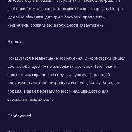
Використовуючи базові інструменти, ти можеш покращити
свої навички малювання та розкрити свою творчість. Ця гра
ідеально підходить для гри у браузері, пропонуючи
нескінченні розваги без необхідності завантажень.
Як грати
Показується незавершене зображення. Використовуй мишку
або палець, щоб точно завершити малюнок. Твої навички
оцінюються, і кращі лінії ведуть до успіху. Продовжуй
практикуватися, щоб покращити свої результати. Корисна
порада: віддай перевагу точності над швидкістю для
отримання вищих балів.
Особливості