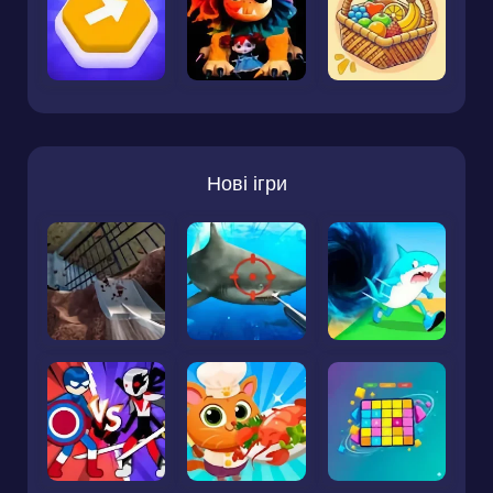
Нові ігри