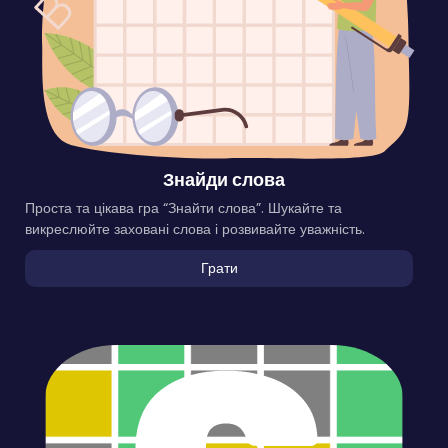
Знайди слова
Проста та цікава гра “Знайти слова”. Шукайте та
викреслюйте заховані слова і розвивайте уважність.
Грати