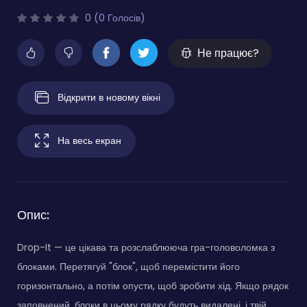
0 (0 Голосів)
Не працює?
Відкрити в новому вікні
На весь екран
Опис:
Drop-It — це цікава та розслаблююча гра-головоломка з
блоками. Перетягуй "блок", щоб перемістити його
горизонтально, а потім опусти, щоб зробити хід. Якщо рядок
заповнений, блоки в цьому рядку будуть видалені, і твій