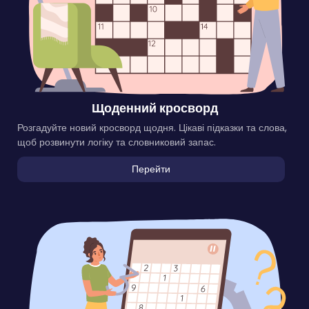
Щоденний кросворд
Розгадуйте новий кросворд щодня. Цікаві підказки та слова,
щоб розвинути логіку та словниковий запас.
Перейти