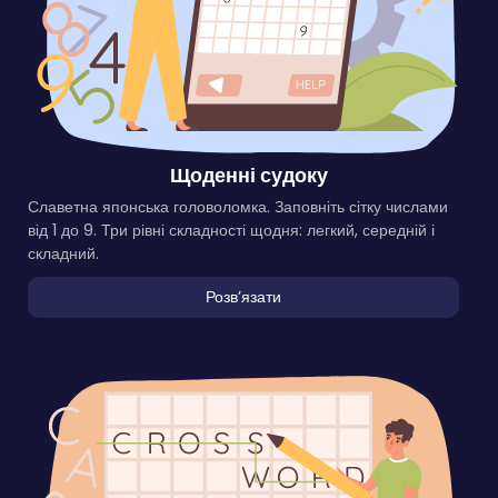
Щоденні судоку
Славетна японська головоломка. Заповніть сітку числами
від 1 до 9. Три рівні складності щодня: легкий, середній і
складний.
Розвʼязати