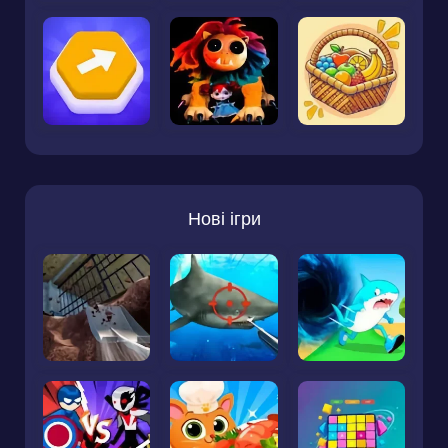
Нові ігри