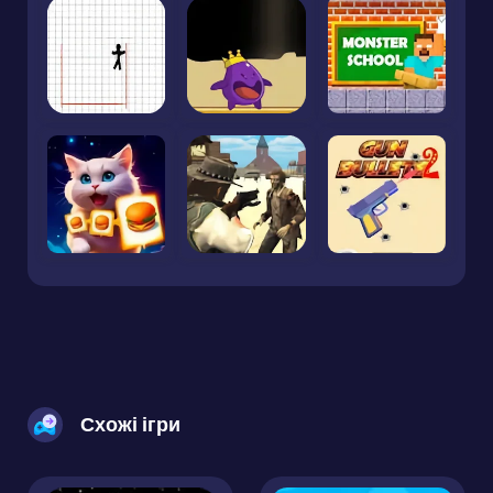
Схожі ігри