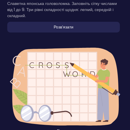
Славетна японська головоломка. Заповніть сітку числами
від 1 до 9. Три рівні складності щодня: легкий, середній і
складний.
Розвʼязати