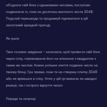
об'єднати свій блок з однаковими числами, поступово
подвоюючи їх, поки не досягнеш магічного числа 2048.
Подолай перешкоди та продовжуй підніматися в цій
захопливій аркадній пригоді.
Як грати
Твоє головне завдання - натискати, щоб провести свій блок
через сітку, спрямовуючи його на зіткнення з квадратом з
таким же числом. Кожне успішне злиття подвоює число на
твоєму блоці. Гра триває, поки ти не створиш плитку 2048
або не вріжешся в стіну. Успіх у цій грі вимагає як швидкої
реакції, так і гострого відчуття чисел.
Поради та хитрощі