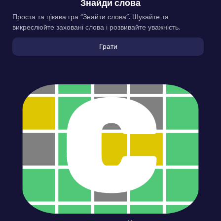
Знайди слова
Проста та цікава гра “Знайти слова”. Шукайте та
викреслюйте заховані слова і розвивайте уважність.
Грати