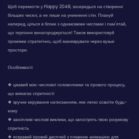
Щоб перемогти у Flappy 2048, зосередься на створенні
більших чисел, а не лише на уникненні стін. Плануй
наперед, цілься в блоки з однаковими числами і пам'ятай,
що терпіння винагороджується! Також використовуй
проміжки стратегічно, щоб маневрувати через вузькі
простори.
Особливості
❖ цікавий мікс числової головоломки та ігрового процесу,
що вимагає спритності
❖ зручне керування натисканням, яке легко освоїти будь-
кому
❖ захопливі числові виклики, що загострять твою розумову
спритність
❖ яскравий ігровий дисплей з плавною анімацією для