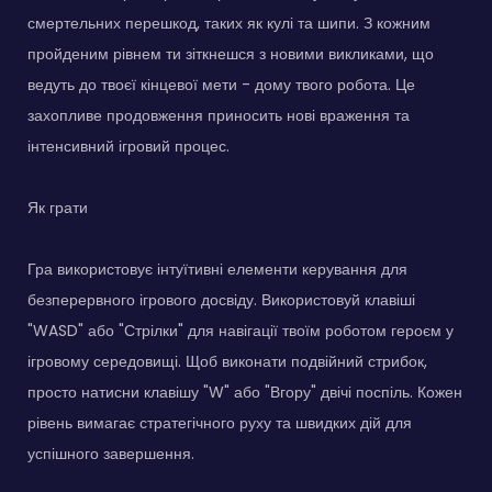
смертельних перешкод, таких як кулі та шипи. З кожним
пройденим рівнем ти зіткнешся з новими викликами, що
ведуть до твоєї кінцевої мети - дому твого робота. Це
захопливе продовження приносить нові враження та
інтенсивний ігровий процес.
Як грати
Гра використовує інтуїтивні елементи керування для
безперервного ігрового досвіду. Використовуй клавіші
"WASD" або "Стрілки" для навігації твоїм роботом героєм у
ігровому середовищі. Щоб виконати подвійний стрибок,
просто натисни клавішу "W" або "Вгору" двічі поспіль. Кожен
рівень вимагає стратегічного руху та швидких дій для
успішного завершення.