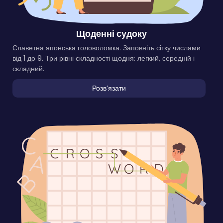
Щоденні судоку
Славетна японська головоломка. Заповніть сітку числами
від 1 до 9. Три рівні складності щодня: легкий, середній і
складний.
Розвʼязати