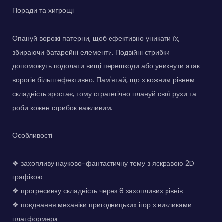
Поради та хитрощі
Опануй ворожі патерни, щоб ефективно уникати їх,
збираючи батарейні елементи. Подвійні стрибки
допоможуть подолати вищі перешкоди або уникнути атак
ворогів більш ефективно. Пам'ятай, що з кожним рівнем
складність зростає, тому стратегічно плануй свої рухи та
роби кожен стрибок важливим.
Особливості
❖ захопливу науково-фантастичну тему з яскравою 2D
графікою
❖ прогресивну складність через 8 захопливих рівнів
❖ поєднання механіки пригодницьких ігор з викликами
платформера