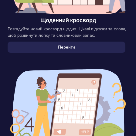
Щоденний кросворд
Розгадуйте новий кросворд щодня. Цікаві підказки та слова,
щоб розвинути логіку та словниковий запас.
Перейти