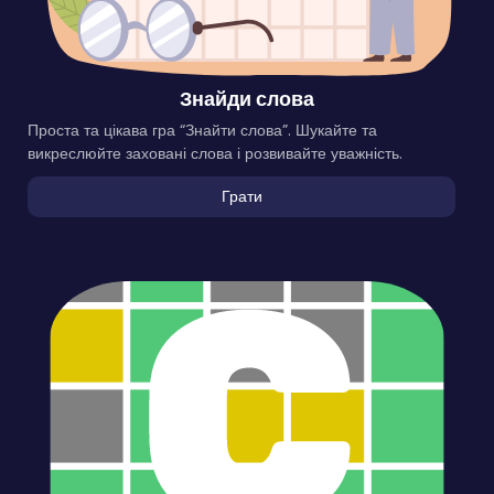
Знайди слова
Проста та цікава гра “Знайти слова”. Шукайте та
викреслюйте заховані слова і розвивайте уважність.
Грати