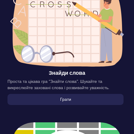
Знайди слова
Проста та цікава гра “Знайти слова”. Шукайте та
викреслюйте заховані слова і розвивайте уважність.
Грати