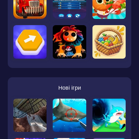
Нові ігри