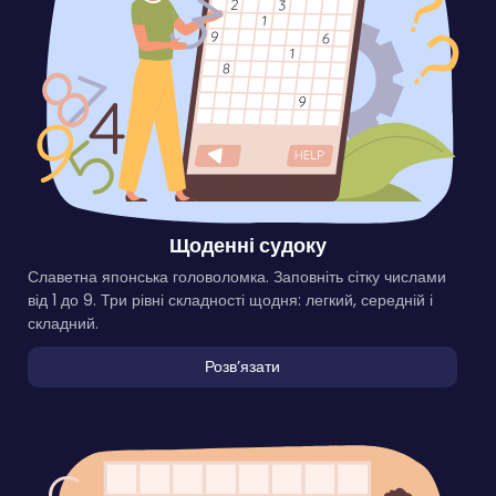
Щоденні судоку
Славетна японська головоломка. Заповніть сітку числами
від 1 до 9. Три рівні складності щодня: легкий, середній і
складний.
Розвʼязати