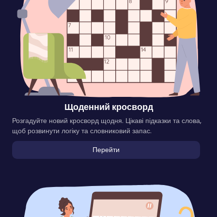
Щоденний кросворд
Розгадуйте новий кросворд щодня. Цікаві підказки та слова,
щоб розвинути логіку та словниковий запас.
Перейти