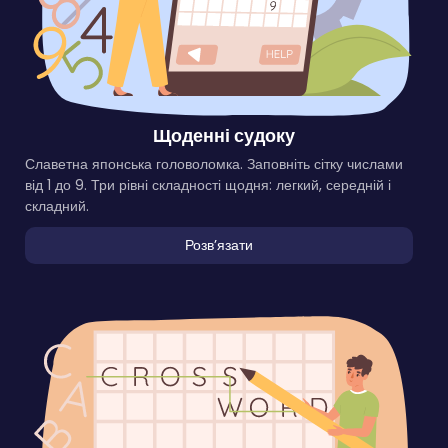
Щоденні судоку
Славетна японська головоломка. Заповніть сітку числами
від 1 до 9. Три рівні складності щодня: легкий, середній і
складний.
Розвʼязати