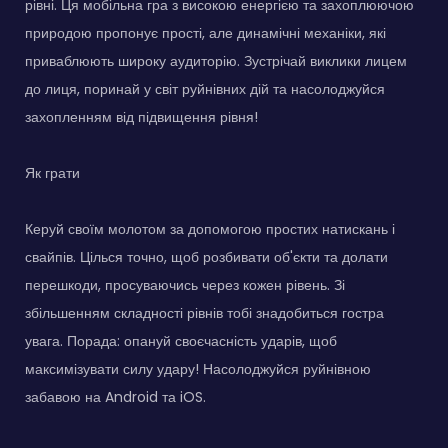
рівні. Ця мобільна гра з високою енергією та захоплюючою
природою пропонує прості, але динамічні механіки, які
приваблюють широку аудиторію. Зустрічай виклики лицем
до лиця, поринай у світ руйнівних дій та насолоджуйся
захопленням від підвищення рівня!
Як грати
Керуй своїм молотом за допомогою простих натискань і
свайпів. Цілься точно, щоб розбивати об'єкти та долати
перешкоди, просуваючись через кожен рівень. Зі
збільшенням складності рівнів тобі знадобиться гостра
увага. Порада: опануй своєчасність ударів, щоб
максимізувати силу удару! Насолоджуйся руйнівною
забавою на Android та iOS.