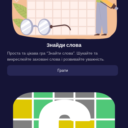
Знайди слова
Проста та цікава гра “Знайти слова”. Шукайте та
викреслюйте заховані слова і розвивайте уважність.
Грати