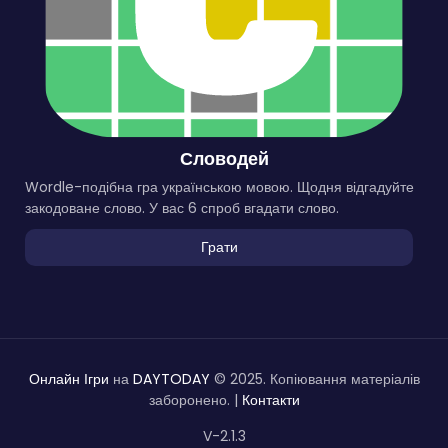
Словодей
Wordle-подібна гра українською мовою. Щодня відгадуйте
закодоване слово. У вас 6 спроб вгадати слово.
Грати
Онлайн Ігри
на
DAYTODAY
© 2025. Копіювання матеріалів
заборонено. |
Контакти
V-2.1.3