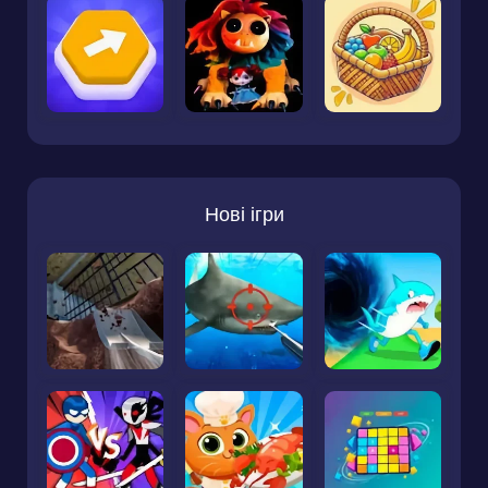
Нові ігри