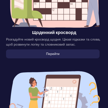
Щоденний кросворд
Розгадуйте новий кросворд щодня. Цікаві підказки та слова,
щоб розвинути логіку та словниковий запас.
Перейти