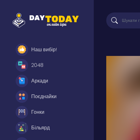
Наш вибір!
2048
Аркади
Поєднайки
Гонки
Більярд