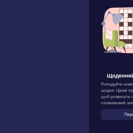
Щоденний
Розгадуйте нови
щодня. Цікаві пі
щоб розвинути л
словниковий зап
Пер