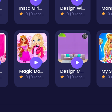
een Destiny
Insta Girls Fruity Fashion
Design With Me SuperHero Tutu Outfits
)
0 (0 Голосів)
0 (0 Голосів)
0 (0
on Box Glam Diva
Magic Day of Knowledge
Design My Home Makeover
)
0 (0 Голосів)
0 (0 Голосів)
0 (0