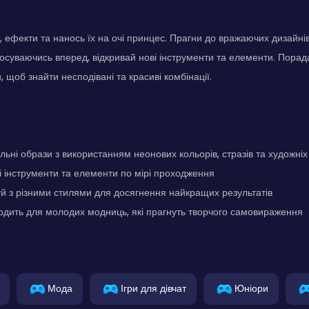
 ефекти та нанось їх на очі принцес. Прагни до вражаючих дизайні
росуваючись вперед, відкривай нові інструменти та елементи. Порад
 щоб знайти несподівані та красиві комбінації.
льні образи з використанням неонових кольорів, стразів та художніх
і інструменти та елементи по мірі проходження
 з різними стилями для досягнення найкращих результатів
одить для молодих модниць, які прагнуть творчого самовираження
Мода
Ігри для дівчат
Юніори