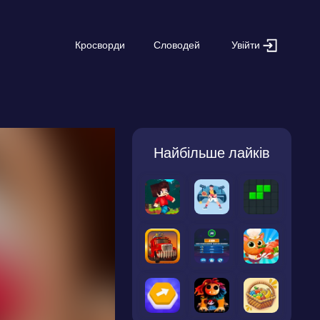
Увійти
Кросворди
Словодей
Найбільше лайків