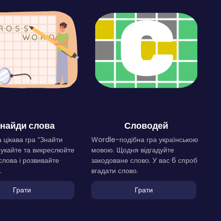
найди слова
Словодей
 цікава гра “Знайти
Wordle-подібна гра українською
Шукайте та викреслюйте
мовою. Щодня відгадуйте
слова і розвивайте
закодоване слово. У вас 6 спроб
.
вгадати слово.
Грати
Грати