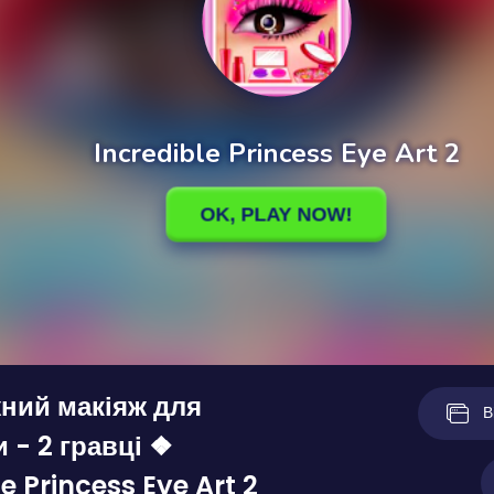
ний макіяж для
В
 - 2 гравці ❖
e Princess Eye Art 2