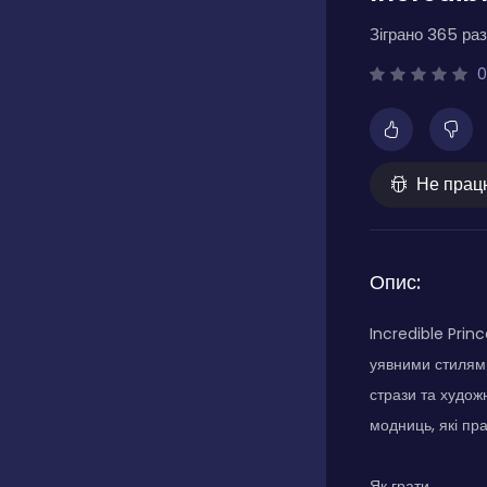
Зіграно 365 раз
0
Не прац
Опис:
Incredible Prin
уявними стилями
стрази та худож
модниць, які пр
Як грати