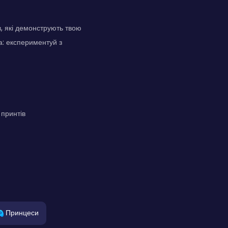
в, які демонструють твою
а: експериментуй з
 принтів
Принцеси