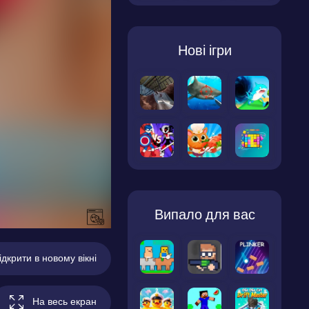
Нові ігри
Випало для вас
ідкрити в новому вікні
На весь екран