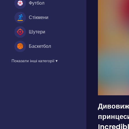
Футбол
Стікмени
Шутери
Баскетбол
Показати інші категорії ▾
Дивовиж
принцеси
Incredibl