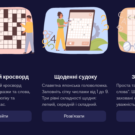
 кросворд
Щоденні судоку
З
й кросворд
Славетна японська головоломка.
Проста та
дказки та слова,
Заповніть сітку числами від 1 до 9.
слова”. 
огіку та
Три рівні складності щодня:
заховані 
ас.
легкий, середній і складний.
уважність
ейти
Розвʼязати