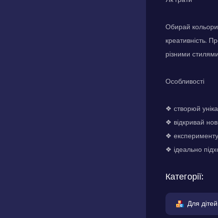
Обирай кольори,
креативність. П
різними стилями,
Особливості
❖ створюй уніка
❖ відкривай нов
❖ експериментуй
❖ ідеально підх
Категорії:
Для дітей