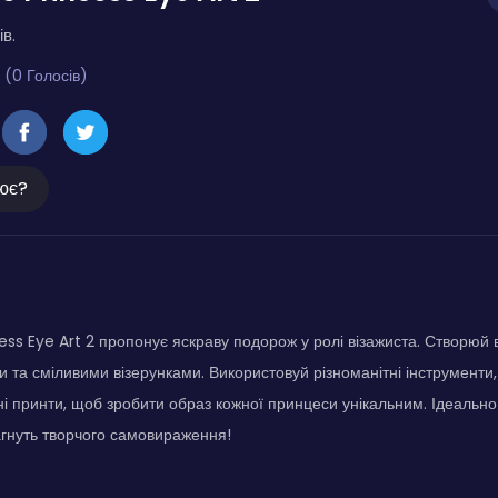
ів.
 (0 Голосів)
ює?
cess Eye Art 2 пропонує яскраву подорож у ролі візажиста. Створюй
 та сміливими візерунками. Використовуй різноманітні інструменти, 
ні принти, щоб зробити образ кожної принцеси унікальним. Ідеальн
агнуть творчого самовираження!