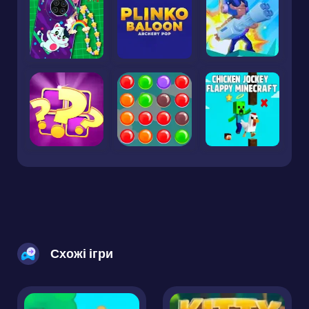
Схожі ігри