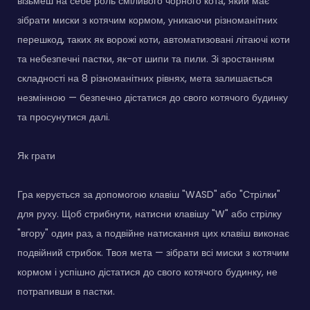
візьмеш на себе роль сміливого чорного кота, який має
зібрати миски з котячим кормом, уникаючи різноманітних
перешкод, таких як ворожі коти, автоматизовані літаючі коти
та небезпечні пастки, як-от шипи та пили. Зі зростанням
складності на 8 різноманітних рівнях, мета залишається
незмінною — безпечно дістатися до свого котячого будинку
та просунутися далі.
Як грати
Гра керується за допомогою клавіш "WASD" або "Стрілки"
для руху. Щоб стрибнути, натисни клавішу "W" або стрілку
"вгору" один раз, а подвійне натискання цих клавіш виконає
подвійний стрибок. Твоя мета — зібрати всі миски з котячим
кормом і успішно дістатися до свого котячого будинку, не
потрапивши в пастки.