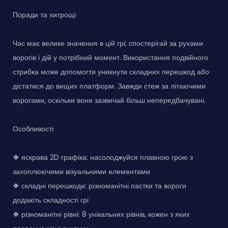
Поради та хитрощі
Час має велике значення в цій грі; спостерігай за рухами
ворогів і дій у потрібний момент. Використання подвійного
стрибка може допомогти уникнути складних перешкод або
дістатися до вищих платформ. Завжди стеж за літаючими
ворогами, оскільки вони зазвичай більш непередбачувані.
Особливості
❖ яскрава 2D графіка: насолоджуйся плавною грою з
захоплюючими візуальними елементами
❖ складні перешкоди: різноманітні пастки та вороги
додають складності грі
❖ різноманітні рівні: 8 унікальних рівнів, кожен з яких