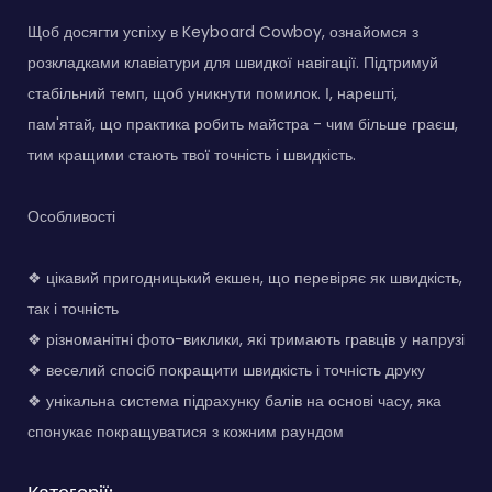
Щоб досягти успіху в Keyboard Cowboy, ознайомся з
розкладками клавіатури для швидкої навігації. Підтримуй
стабільний темп, щоб уникнути помилок. І, нарешті,
пам'ятай, що практика робить майстра - чим більше граєш,
тим кращими стають твої точність і швидкість.
Особливості
❖ цікавий пригодницький екшен, що перевіряє як швидкість,
так і точність
❖ різноманітні фото-виклики, які тримають гравців у напрузі
❖ веселий спосіб покращити швидкість і точність друку
❖ унікальна система підрахунку балів на основі часу, яка
спонукає покращуватися з кожним раундом