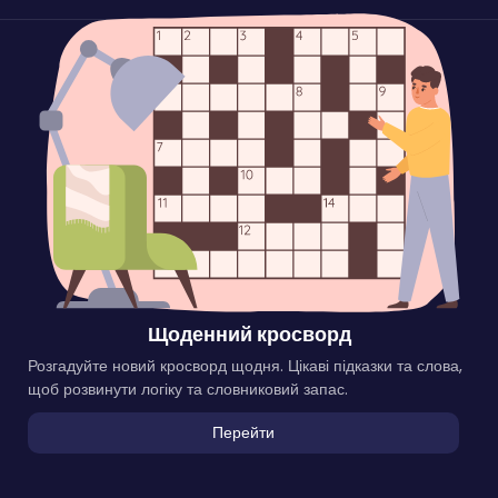
Щоденний кросворд
Розгадуйте новий кросворд щодня. Цікаві підказки та слова,
щоб розвинути логіку та словниковий запас.
Перейти