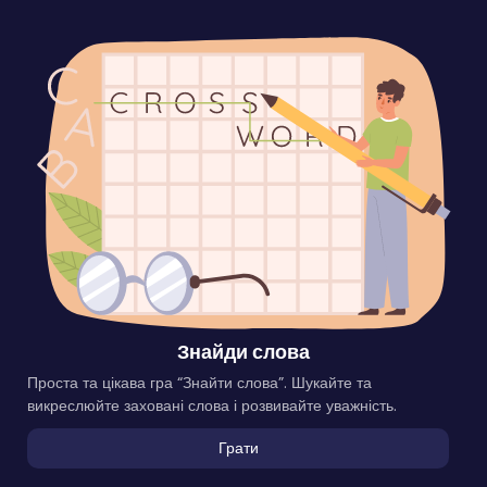
Знайди слова
Проста та цікава гра “Знайти слова”. Шукайте та
викреслюйте заховані слова і розвивайте уважність.
Грати