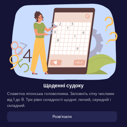
Щоденні судоку
Славетна японська головоломка. Заповніть сітку числами
від 1 до 9. Три рівні складності щодня: легкий, середній і
складний.
Розвʼязати