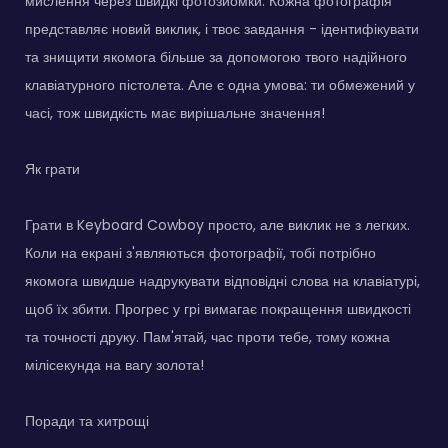
мислення через швидкі фотозйомки. Кожна фотографія
представляє новий виклик, і твоє завдання - ідентифікувати
та знищити якомога більше за допомогою твого надійного
клавіатурного пістолета. Але є одна умова: ти обмежений у
часі, тож швидкість має вирішальне значення!
Як грати
Грати в Keyboard Cowboy просто, але виклик не з легких.
Коли на екрані з'являються фотографії, тобі потрібно
якомога швидше надрукувати відповідні слова на клавіатурі,
щоб їх збити. Прогрес у грі вимагає покращення швидкості
та точності друку. Пам'ятай, час проти тебе, тому кожна
мілісекунда на вагу золота!
Поради та хитрощі