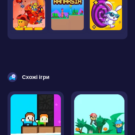
Схожі ігри