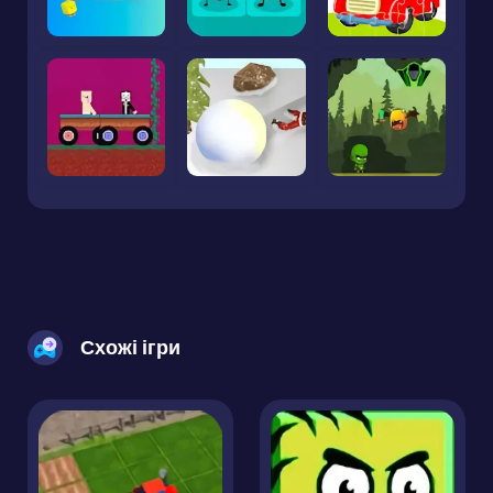
Схожі ігри