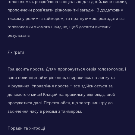
головоломка, розроблена спеціально для дітей, кине виклик,
пропонуючи розв'язати різноманітні загадки. З додатковим
тиском у режимі з таймером, ти прагнутимеш розгадати всі
головоломки якомога швидше, щоб досягти високих
результатів.
Як грати
Гра досить проста. Дітям пропонується серія головоломок, і
вони повинні знайти рішення, спираючись на логіку та
міркування. Управління просте - все здійснюється за
допомогою миші! Клацай на правильну відповідь, щоб
просуватися далі. Переконайся, що завершиш гру до
закінчення часу в режимі з таймером.
Поради та хитрощі