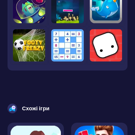
Схожі ігри