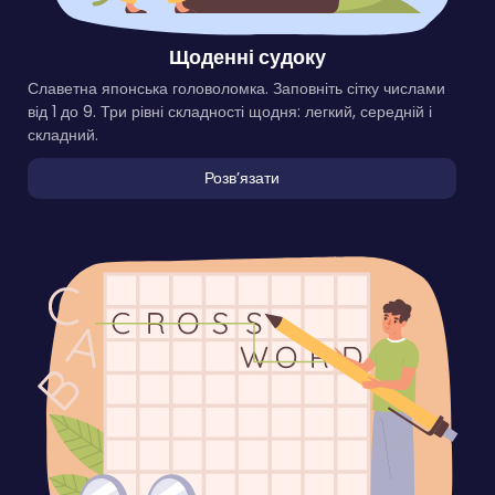
Щоденні судоку
Славетна японська головоломка. Заповніть сітку числами
від 1 до 9. Три рівні складності щодня: легкий, середній і
складний.
Розвʼязати