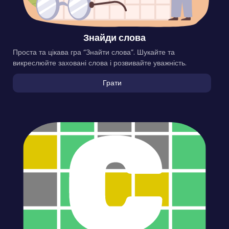
Знайди слова
Проста та цікава гра “Знайти слова”. Шукайте та
викреслюйте заховані слова і розвивайте уважність.
Грати