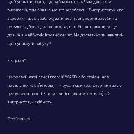
щоб уникати ракет, що наближаються. Чим довше ти
виживаєш, тим більше монет заробляєш! Використовуй свої
заробітки, щоб розблокувати нові транспортні засоби та
потужні здібності, які допоможуть тобі протриматися ще
довше в майбутніх ігрових сесіях. Чи достатньо ти швидкий,
щоб уникнути вибуху?
Як грати?
цифровий джойстик (клавіші WASD або стрілки для
настільних комп'ютерів) => рухай свій транспортний засіб
цифрова кнопка ('E' для настільних комп'ютерів) =>
використовуй здібність
Особливості: