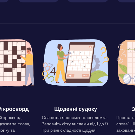
 кросворд
Щоденні судоку
З
й кросворд
Славетна японська головоломка.
Проста та
дказки та слова,
Заповніть сітку числами від 1 до 9.
слова”. 
огіку та
Три рівні складності щодня:
заховані 