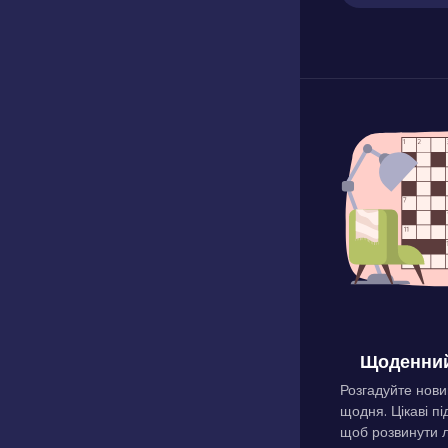
Щоденний
Розгадуйте нови
щодня. Цікаві пі
щоб розвинути л