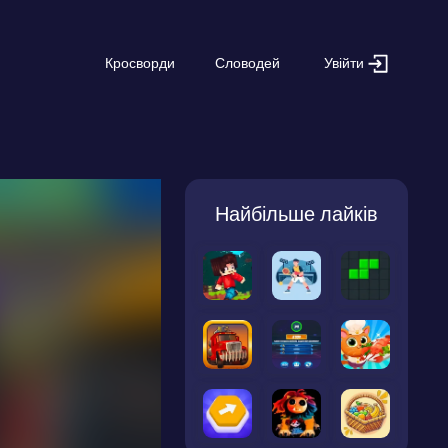
Увійти
Кросворди
Словодей
Найбільше лайків