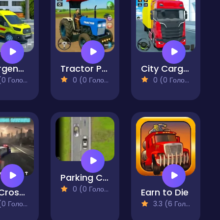
Emergency Ambulance Driving Game
Tractor Parking and Driving Game
City Cargo Truck Driving Game
 Голосів)
0 (0 Голосів)
0 (0 Голосів)
Parking Challenge - Car
0 (0 Голосів)
The Crossing Barriers Aid Deliverance
Earn to Die
 Голосів)
3.3 (6 Голосів)